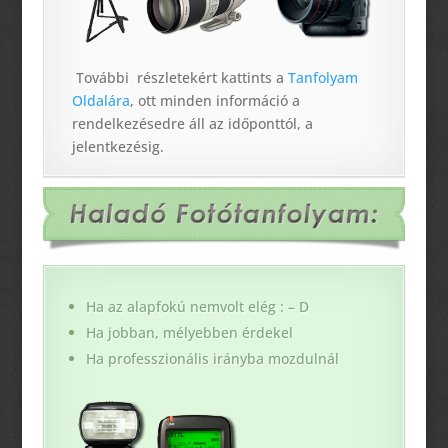
További részletekért kattints a
Tanfolyam
Oldalára
, ott minden információ a
rendelkezésedre áll az időponttól, a
jelentkezésig.
Ha az alapfokú nemvolt elég : – D
Ha jobban, mélyebben érdekel
Ha professzionális irányba mozdulnál