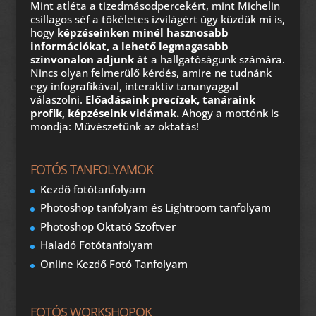
Mint atléta a tizedmásodpercekért, mint Michelin
csillagos séf a tökéletes ízvilágért úgy küzdük mi is,
hogy
képzéseinken minél hasznosabb
információkat, a lehető legmagasabb
színvonalon adjunk át
a hallgatóságunk számára.
Nincs olyan felmerülő kérdés, amire ne tudnánk
egy infografikával, interaktív tananyaggal
válaszolni.
Előadásaink precízek, tanáraink
profik, képzéseink vidámak.
Ahogy a mottónk is
mondja: Művészetünk az oktatás!
FOTÓS TANFOLYAMOK
Kezdő fotótanfolyam
Photoshop tanfolyam és Lightroom tanfolyam
Photoshop Oktató Szoftver
Haladó Fotótanfolyam
Online Kezdő Fotó Tanfolyam
FOTÓS WORKSHOPOK