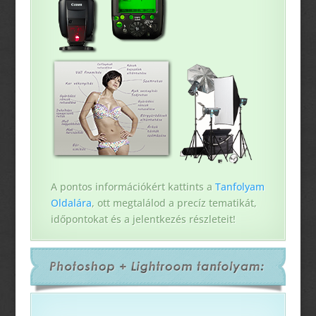
A pontos információkért kattints a
Tanfolyam
Oldalára
, ott megtalálod a precíz tematikát,
időpontokat és a jelentkezés részleteit!