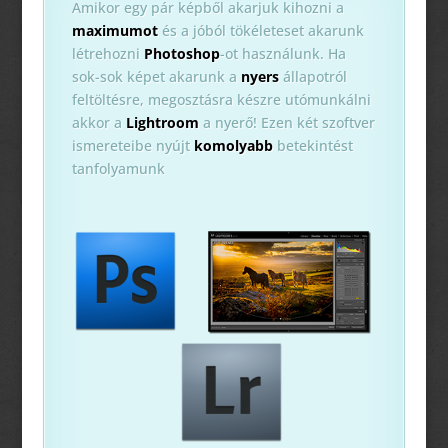
Amikor egy pár képből akarjuk kihozni a
maximumot
és a jóból tökéleteset akarunk
létrehozni
Photoshop
-ot használunk. Ha
sok-sok képet akarunk a
nyers
állapotról
feltöltésre, megosztásra készre utómunkálni
akkor a
Lightroom
a nyerő! Ezen két szoftver
ismereteibe nyújt
komolyabb
betekintést
tanfolyamunk