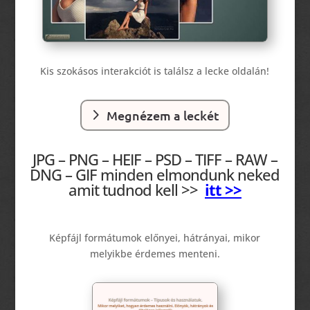
Kis szokásos interakciót is találsz a lecke oldalán!
Megnézem a leckét
JPG – PNG – HEIF – PSD – TIFF – RAW –
DNG – GIF minden elmondunk neked
amit tudnod kell >>
itt >>
Képfájl formátumok előnyei, hátrányai, mikor
melyikbe érdemes menteni.