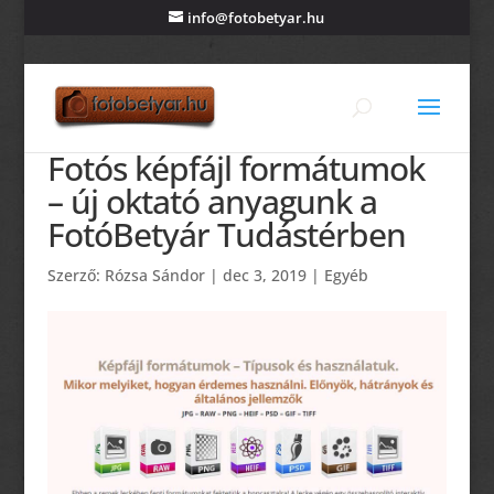
info@fotobetyar.hu
Fotós képfájl formátumok
– új oktató anyagunk a
FotóBetyár Tudástérben
Szerző:
Rózsa Sándor
|
dec 3, 2019
|
Egyéb