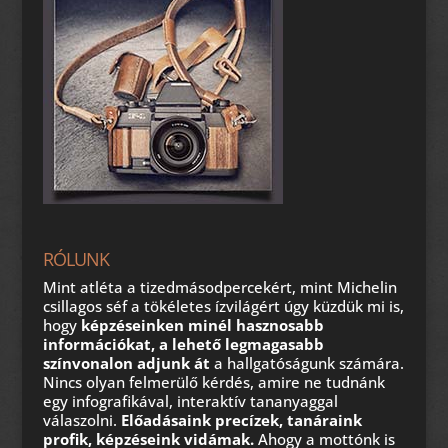
RÓLUNK
Mint atléta a tizedmásodpercekért, mint Michelin
csillagos séf a tökéletes ízvilágért úgy küzdük mi is,
hogy
képzéseinken minél hasznosabb
információkat, a lehető legmagasabb
színvonalon adjunk át
a hallgatóságunk számára.
Nincs olyan felmerülő kérdés, amire ne tudnánk
egy infografikával, interaktív tananyaggal
válaszolni.
Előadásaink precízek, tanáraink
profik, képzéseink vidámak.
Ahogy a mottónk is