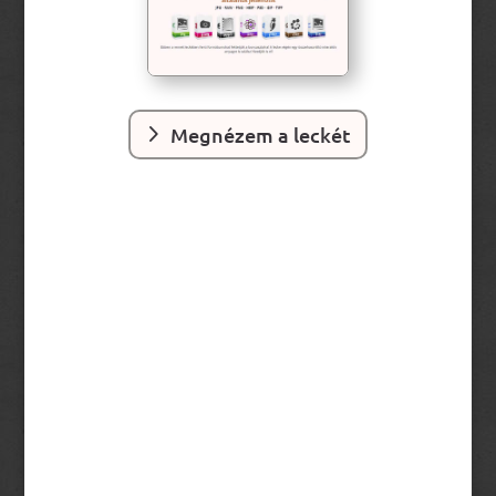
Megnézem a leckét
Magas szintű tudás rövid idő alatt
Remek hangulatú csoportok