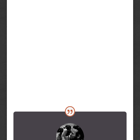
Tudatos utómunka
Profi fotós tanárok