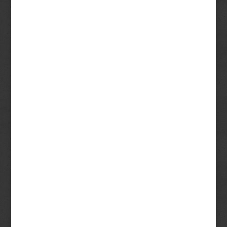
Photoshop tanár, aki mindig kéznél
van!
Saját időbeosztás
Ultramodern módszer