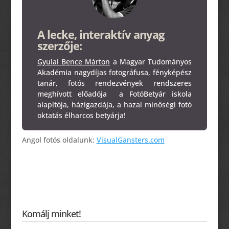
A lecke, interaktív anyag
szerzője:
Gyulai Bence Márton
a Magyar Tudományos
Akadémia nagydíjas fotográfusa, fényképész
tanár, fotós rendezvények rendszeres
meghívott előadója a FotóBetyár iskola
alapítója, házigazdája, a hazai minőségi fotó
oktatás élharcos betyárja!
Angol fotós oldalunk:
VisualGansters.com
Komálj minket!