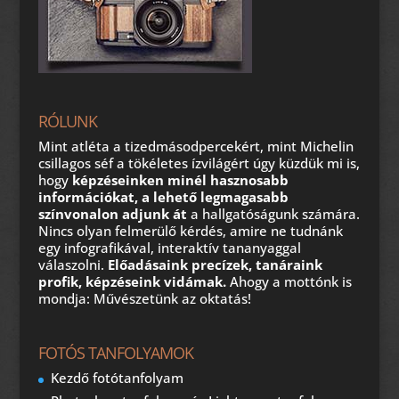
RÓLUNK
Mint atléta a tizedmásodpercekért, mint Michelin
csillagos séf a tökéletes ízvilágért úgy küzdük mi is,
hogy
képzéseinken minél hasznosabb
információkat, a lehető legmagasabb
színvonalon adjunk át
a hallgatóságunk számára.
Nincs olyan felmerülő kérdés, amire ne tudnánk
egy infografikával, interaktív tananyaggal
válaszolni.
Előadásaink precízek, tanáraink
profik, képzéseink vidámak.
Ahogy a mottónk is
mondja: Művészetünk az oktatás!
FOTÓS TANFOLYAMOK
Kezdő fotótanfolyam