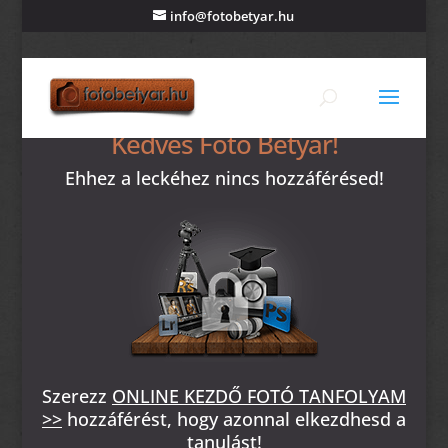
info@fotobetyar.hu
Kedves Fotó Betyár!
Ehhez a leckéhez nincs hozzáférésed!
Szerezz
ONLINE KEZDŐ FOTÓ TANFOLYAM
>>
hozzáférést, hogy azonnal elkezdhesd a
tanulást!