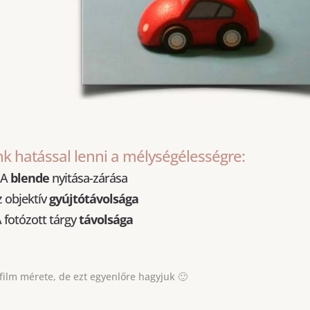
nk hatással lenni a mélységélességre:
A
blende
nyitása-zárása
 objektív
gyújtótávolsága
 fotózott tárgy
távolsága
/film mérete, de ezt egyenlőre hagyjuk 🙂