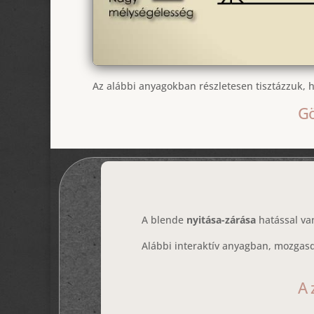
Az alábbi anyagokban részletesen tisztázzuk, h
Gö
A blende
nyitása-zárása
hatással va
Alábbi interaktív anyagban, mozgasd
A 