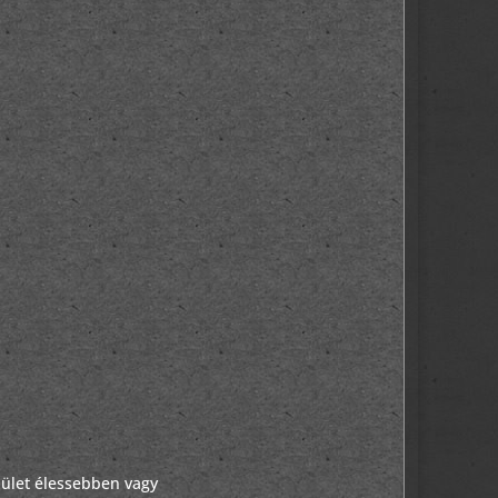
pület élessebben vagy