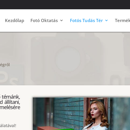
Kezdőlap
Fotó Oktatás
Fotós Tudás Tér
Termé
égről
ő témánk,
 állítani,
melésére
álatával!