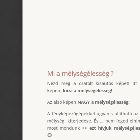
Mi a mélységélesség ?
Nézd meg a csatolt kisautós képet! It
képen,
kicsi a mélységélesség!
Az alsó képen
NAGY a mélységélesség!
A fényképezőgépekkel ugyanis állítható az
mélységi kiterjedése. És … nem fogod elhi
most mondunk >>
ezt hívjuk mélységéle
😉