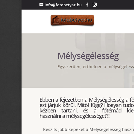
info@fotobetyar.hu
Mélységélesség
Egyszerűen, érthetően a mélységéless
Ebben a fejezetben a Mélységélesség a f
ezt járjuk körül. Mitől függ? Hogyan tudod
kézben tartani, és a főtémád kie
használni a mélységélességet?!
Készíts jobb képeket a Mélységélesség haszn