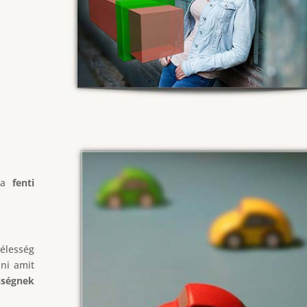
t a
fenti
 élesség
nni amit
sségnek