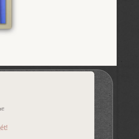
at!
ét!