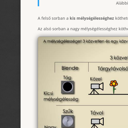
Alább
A felső sorban a
kis mélységélességhez
köthető
Az alsó sorban a nagy mélységélességhez köthe