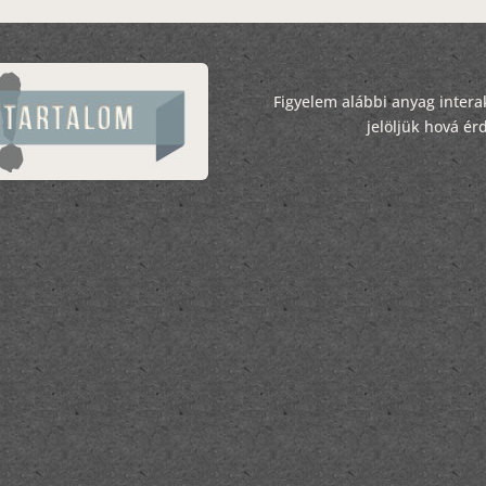
Figyelem alábbi anyag interak
jelöljük hová ér