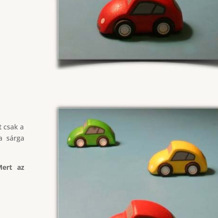
t csak a
a sárga
Mert az