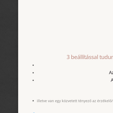
3 beállítással tudu
Az
A
illetve van egy közvetett tényező az érzékelő