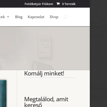
FotóBetyár Fiókom
0 Termék
kek
Blog
Kapcsolat
Shop
Komálj minket!
Megtalálod, amit
kereső