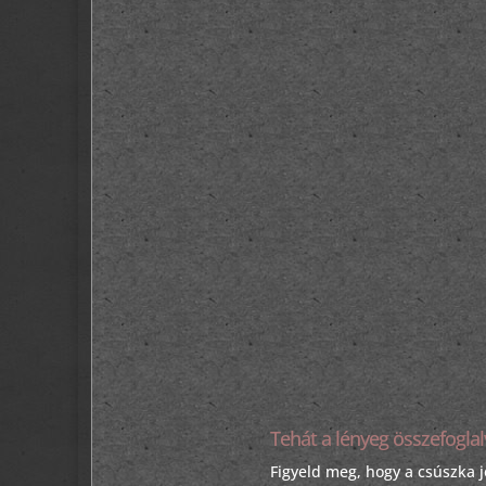
Tehát a lényeg összefoglal
Figyeld meg, hogy a csúszka j