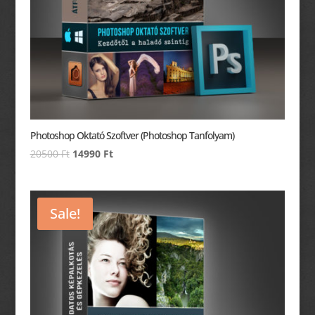
Photoshop Oktató Szoftver (Photoshop Tanfolyam)
Original
Current
20500
Ft
14990
Ft
price
price
was:
is:
20500 Ft.
14990 Ft.
Sale!