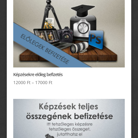
Képzésekre előleg befizetés
12000
Ft
–
17000
Ft