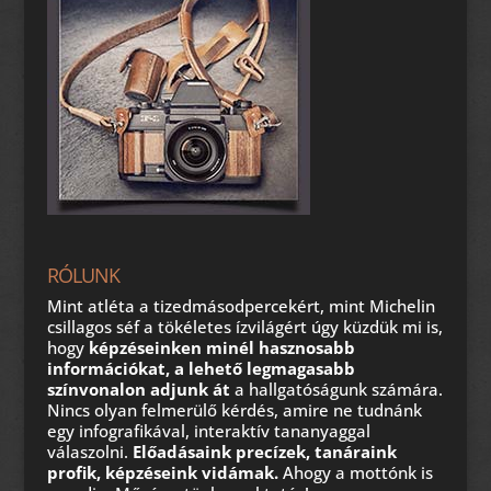
RÓLUNK
Mint atléta a tizedmásodpercekért, mint Michelin
csillagos séf a tökéletes ízvilágért úgy küzdük mi is,
hogy
képzéseinken minél hasznosabb
információkat, a lehető legmagasabb
színvonalon adjunk át
a hallgatóságunk számára.
Nincs olyan felmerülő kérdés, amire ne tudnánk
egy infografikával, interaktív tananyaggal
válaszolni.
Előadásaink precízek, tanáraink
profik, képzéseink vidámak.
Ahogy a mottónk is