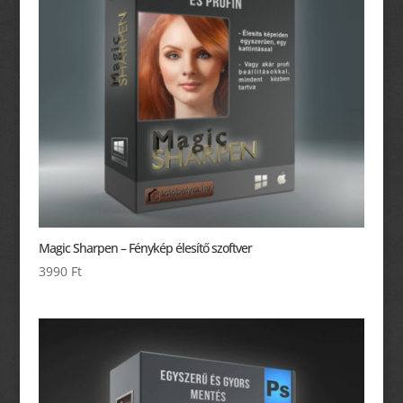
Magic Sharpen – Fénykép élesítő szoftver
3990
Ft