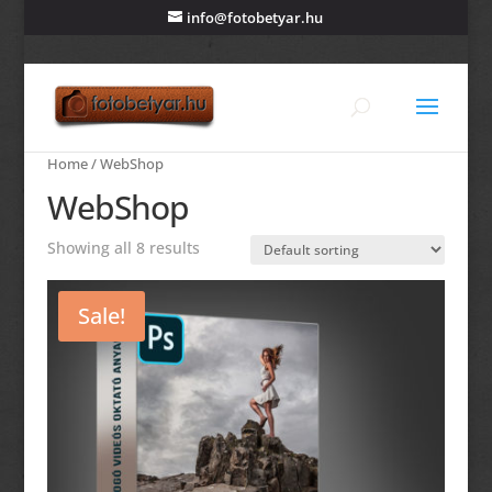
info@fotobetyar.hu
Home
/ WebShop
WebShop
Showing all 8 results
Sale!