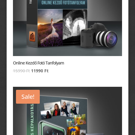
Online Kezdő Fotó Tanfolyam
Original
Current
15990
Ft
11990
Ft
price
price
was:
is:
15990 Ft.
11990 Ft.
Sale!