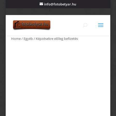
info@fotobetyar.hu
Home
/
Egyéb
/ Képzésekre előleg befizetés