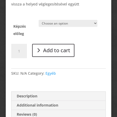
vissza a helyed véglegesítésével együtt
Képzés
előleg
Képzésekre
Add to cart
előleg
befizetés
quantity
SKU:
N/A
Category:
Egyéb
Description
Additional information
Reviews (0)