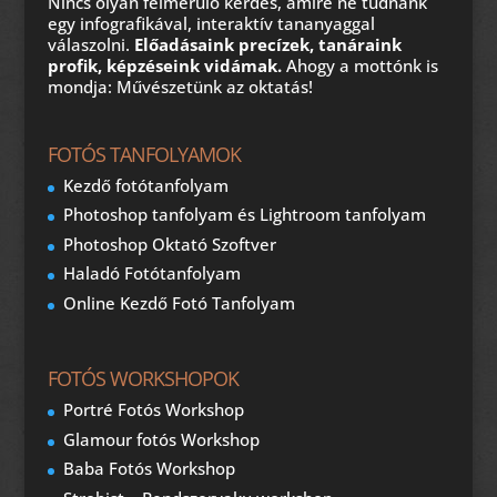
Nincs olyan felmerülő kérdés, amire ne tudnánk
egy infografikával, interaktív tananyaggal
válaszolni.
Előadásaink precízek, tanáraink
profik, képzéseink vidámak.
Ahogy a mottónk is
mondja: Művészetünk az oktatás!
FOTÓS TANFOLYAMOK
Kezdő fotótanfolyam
Photoshop tanfolyam és Lightroom tanfolyam
Photoshop Oktató Szoftver
Haladó Fotótanfolyam
Online Kezdő Fotó Tanfolyam
FOTÓS WORKSHOPOK
Portré Fotós Workshop
Glamour fotós Workshop
Baba Fotós Workshop