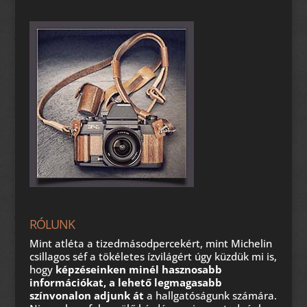
RÓLUNK
Mint atléta a tizedmásodpercekért, mint Michelin
csillagos séf a tökéletes ízvilágért úgy küzdük mi is,
hogy
képzéseinken minél hasznosabb
információkat, a lehető legmagasabb
színvonalon adjunk át
a hallgatóságunk számára.