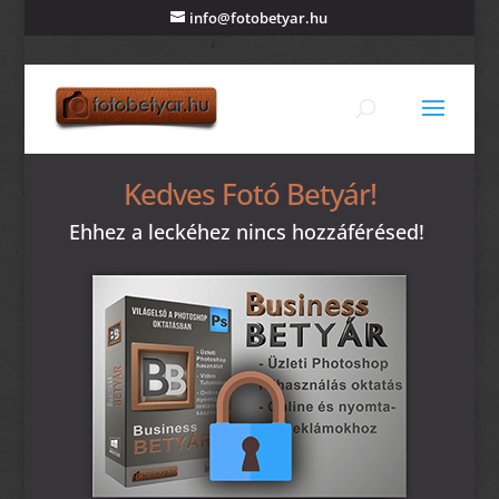
info@fotobetyar.hu
Kedves Fotó Betyár!
Ehhez a leckéhez nincs hozzáférésed!