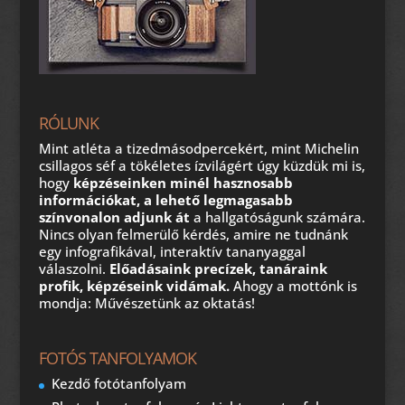
RÓLUNK
Mint atléta a tizedmásodpercekért, mint Michelin
csillagos séf a tökéletes ízvilágért úgy küzdük mi is,
hogy
képzéseinken minél hasznosabb
információkat, a lehető legmagasabb
színvonalon adjunk át
a hallgatóságunk számára.
Nincs olyan felmerülő kérdés, amire ne tudnánk
egy infografikával, interaktív tananyaggal
válaszolni.
Előadásaink precízek, tanáraink
profik, képzéseink vidámak.
Ahogy a mottónk is
mondja: Művészetünk az oktatás!
FOTÓS TANFOLYAMOK
Kezdő fotótanfolyam