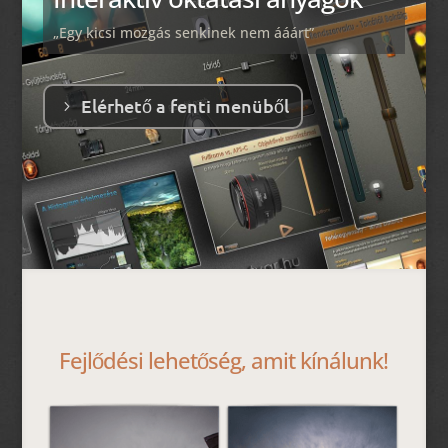
„Egy kicsi mozgás senkinek nem ááárt”
Elérhető a fenti menüből
Fejlődési lehetőség, amit kínálunk!