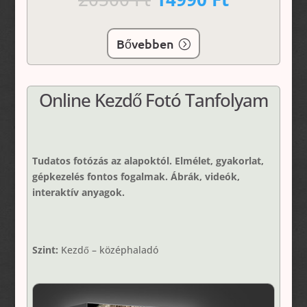
price
price
was:
is:
20500 Ft.
14990 Ft.
Bővebben
Online Kezdő Fotó Tanfolyam
Tudatos fotózás az alapoktól. Elmélet, gyakorlat,
gépkezelés fontos fogalmak. Ábrák, videók,
interaktív anyagok.
Szint:
Kezdő – középhaladó