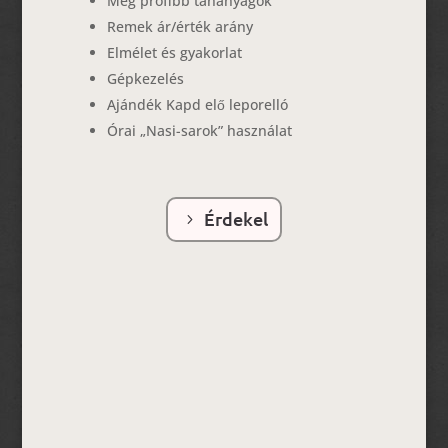
Még profibb tananyagok
Remek ár/érték arány
Elmélet és gyakorlat
Gépkezelés
Ajándék Kapd elő leporelló
Órai „Nasi-sarok” használat
Érdekel