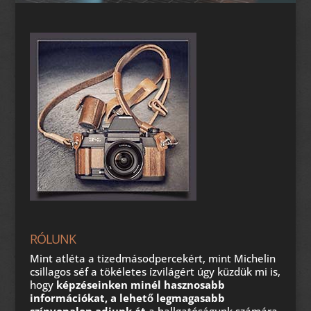
RÓLUNK
Mint atléta a tizedmásodpercekért, mint Michelin
csillagos séf a tökéletes ízvilágért úgy küzdük mi is,
hogy
képzéseinken minél hasznosabb
információkat, a lehető legmagasabb
színvonalon adjunk át
a hallgatóságunk számára.