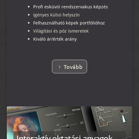
Profi esküvői rendszervakus képzés
Igényes külső helyszín
Felhasználható képek portfólióhoz
Világítási és póz ismeretek
Kiváló ár/érték arány
Tovább
Interaktív oktatási anyagok