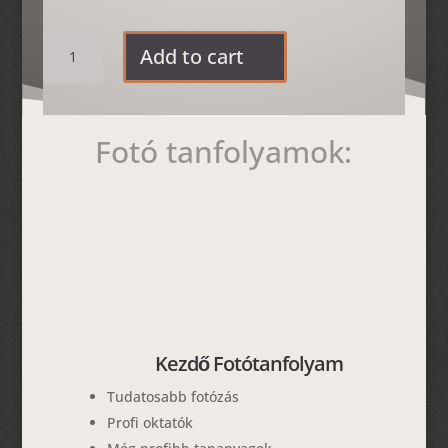
price
price
was:
is:
Online
15990 Ft.
11990 Ft.
Add to cart
Kezdő
Fotó
Tanfolyam
quantity
Fotó tanfolyamok:
Kezdő Fotótanfolyam
Tudatosabb fotózás
Profi oktatók