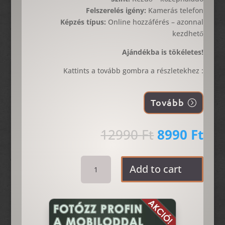
Felszerelés igény:
Kamerás telefon
Képzés típus:
Online hozzáférés – azonnal
kezdhető
Ajándékba is tökéletes!
Kattints a tovább gombra a részletekhez :
Tovább
Original
Cur
12990
Ft
8990
Ft
price
pri
was:
is:
Fotózz
12990 Ft.
899
Add to cart
Profin
Mobiltelefonnal
quantity