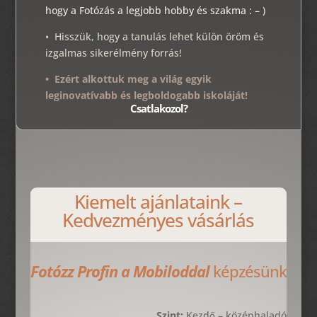
hogy a Fotózás a legjobb hobby és szakma : – )
• Hisszük, hogy a tanulás lehet külön öröm és
izgalmas sikerélmény forrás!
• Ezért alkottuk meg a világ egyik
leginovatívabb és legboldogabb iskoláját!
Csatlakozol?
Kiemelt ajánlataink –
Kedvezményes vásárlás
Fotózz Profin a Mobiloddal
képzésünk
Szint:
Kezdő – középhaladó