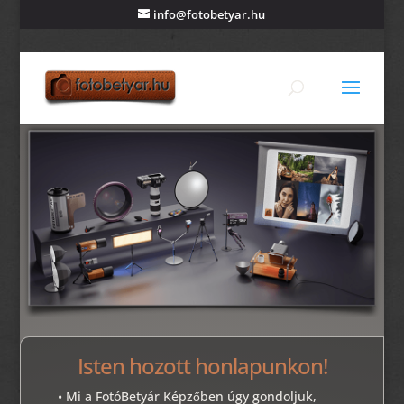
info@fotobetyar.hu
info@fotobetyar.hu
+36 20 31 44 763
Isten hozott honlapunkon!
• Mi a FotóBetyár Képzőben úgy gondoljuk,