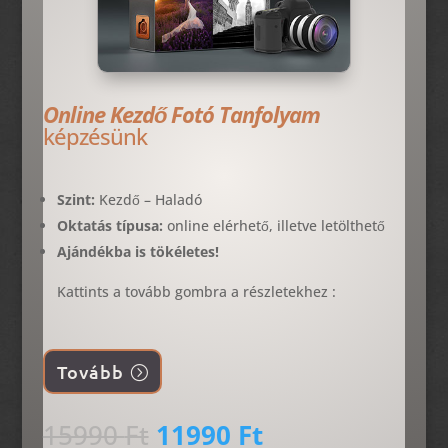
Online Kezdő Fotó Tanfolyam
képzésünk
Szint:
Kezdő – Haladó
Oktatás típusa:
online elérhető, illetve letölthető
Ajándékba is tökéletes!
Kattints a tovább gombra a részletekhez :
Tovább
Original
Current
15990
Ft
11990
Ft