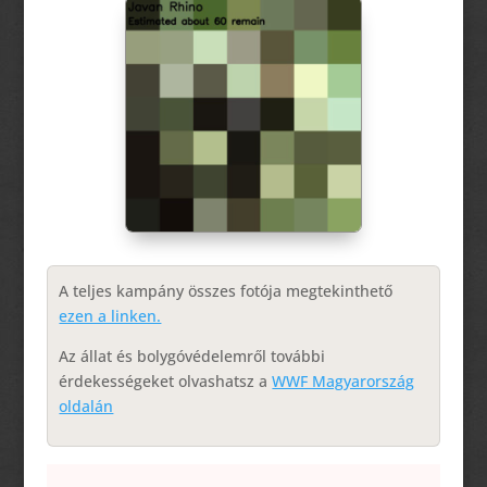
A teljes kampány összes fotója megtekinthető
ezen a linken.
Az állat és bolygóvédelemről további
érdekességeket olvashatsz a
WWF Magyarország
oldalán