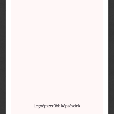
Magas szintű tudás rövid idő alatt
Remek hangulatú csoportok
Legnépszerűbb képzéseink