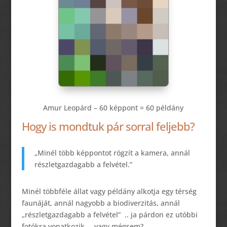
Amur Leopárd – 60 képpont = 60 példány
Hogy is mondtuk pár sorral feljebb?
„Minél több képpontot rögzít a kamera, annál
részletgazdagabb a felvétel.”
Minél többféle állat vagy példány alkotja egy térség
faunáját, annál nagyobb a biodiverzitás, annál
„részletgazdagabb a felvétel” .. ja párdon ez utóbbi
fotókra vonatkozik… vagy mégsem?