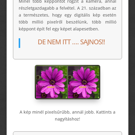
Minél több képpontot rögzít a kamera, annál
részletgazdagabb a felvétel. A 21. században az
a természetes, hogy egy digitális kép esetén
több millió pixelről beszélünk, több millió
képpont épít fel egy képet alapesetben.
DE NEM ITT …. SAJNOS!!
A kép minél pixelsűrűbb, annál jobb. Kattints a
nagyításhoz!