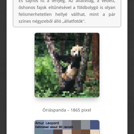
És sajnos itt a lényeg. Az állatvilág, a védett,
őshonos fajok eltűnésével a földbolygó is olyan
felismerhetetlen hellyé vállhat, mint a pár
színes négyzeből álló „állatfotók”.
Óriáspanda – 1865 pixel