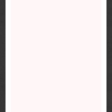
Photoshop tanár, aki mindig kéznél
van!
Saját időbeosztás
Ultramodern módszer