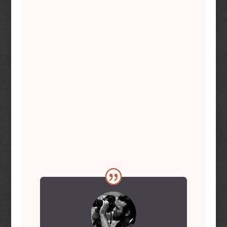
Tudatos utómunka
Profi fotós tanárok