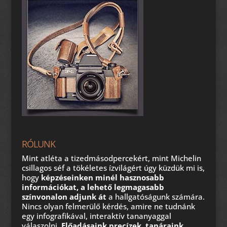
RÓLUNK
Mint atléta a tizedmásodpercekért, mint Michelin
csillagos séf a tökéletes ízvilágért úgy küzdük mi is,
hogy
képzéseinken minél hasznosabb
információkat, a lehető legmagasabb
színvonalon adjunk át
a hallgatóságunk számára.
Nincs olyan felmerülő kérdés, amire ne tudnánk
egy infografikával, interaktív tananyaggal
válaszolni.
Előadásaink precízek, tanáraink