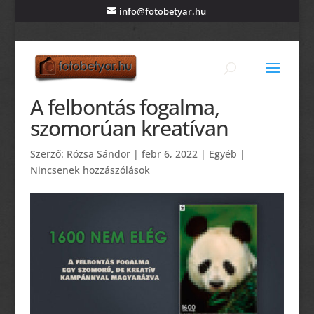
info@fotobetyar.hu
A felbontás fogalma,
szomorúan kreatívan
Szerző:
Rózsa Sándor
|
febr 6, 2022
|
Egyéb
|
Nincsenek hozzászólások