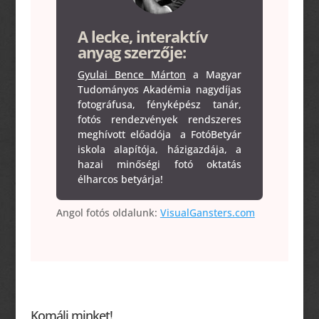
A lecke, interaktív
anyag szerzője:
Gyulai Bence Márton
a Magyar
Tudományos Akadémia nagydíjas
fotográfusa, fényképész tanár,
fotós rendezvények rendszeres
meghívott előadója a FotóBetyár
iskola alapítója, házigazdája, a
hazai minőségi fotó oktatás
élharcos betyárja!
Angol fotós oldalunk:
VisualGansters.com
Komálj minket!