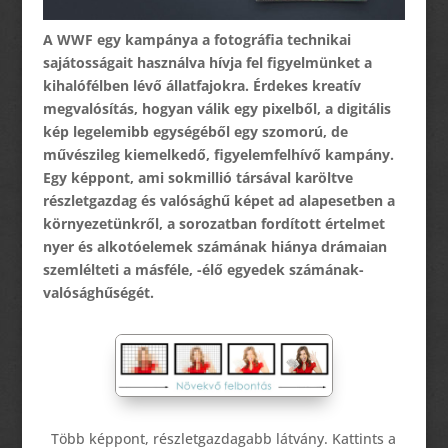
A WWF egy kampánya a fotográfia technikai
sajátosságait használva hívja fel figyelmünket a
kihalófélben lévő állatfajokra. Érdekes kreatív
megvalósítás, hogyan válik egy pixelből, a digitális
kép legelemibb egységéből egy szomorú, de
művészileg kiemelkedő, figyelemfelhívő kampány.
Egy képpont, ami sokmillió társával karöltve
részletgazdag és valósághű képet ad alapesetben a
környezetünkről, a sorozatban fordított értelmet
nyer és alkotóelemek számának hiánya drámaian
szemlélteti a másféle, -élő egyedek számának-
valósághűségét.
Több képpont, részletgazdagabb látvány. Kattints a