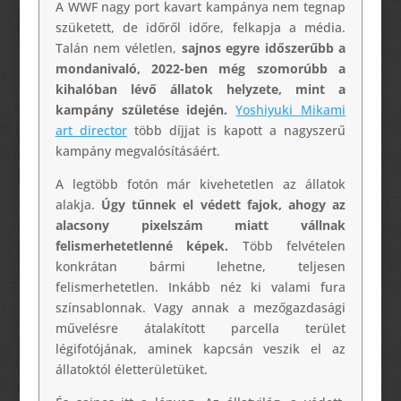
A WWF nagy port kavart kampánya nem tegnap
szüketett, de időről időre, felkapja a média.
Talán nem véletlen,
sajnos egyre időszerűbb a
mondanivaló, 2022-ben még szomorúbb a
kihalóban lévő állatok helyzete, mint a
kampány születése idején.
Yoshiyuki Mikami
art director
több díjjat is kapott a nagyszerű
kampány megvalósításáért.
A legtöbb fotón már kivehetetlen az állatok
alakja.
Úgy tűnnek el védett fajok, ahogy az
alacsony pixelszám miatt vállnak
felismerhetetlenné képek.
Több felvételen
konkrátan bármi lehetne, teljesen
felismerhetetlen. Inkább néz ki valami fura
színsablonnak. Vagy annak a mezőgazdasági
művelésre átalakított parcella terület
légifotójának, aminek kapcsán veszik el az
állatoktól életterületüket.