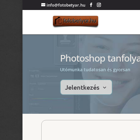
info@fotobetyar.hu
Photoshop tanfoly
Utómunka tudatosan és gyorsan
Jelentkezés