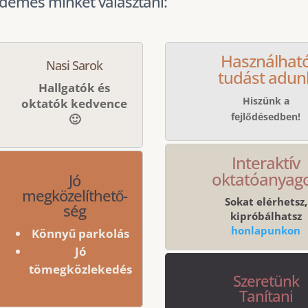
rdemes minket választani:
Használhat
Nasi Sarok
tudást adun
Hallgatók és
Hiszünk a
oktatók kedvence
fejlődésedben!
🙂
Interaktív
oktatóanyag
Jó
megközelíthető-
Sokat elérhetsz,
ség
kipróbálhatsz
honlapunkon
Könnyű parkolás
Jó
tömegközlekedés
Szeretünk
Tanítani