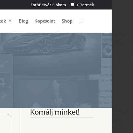
FotóBetyár Fiókom
0 Termék
kek
Blog
Kapcsolat
Shop
Komálj minket!