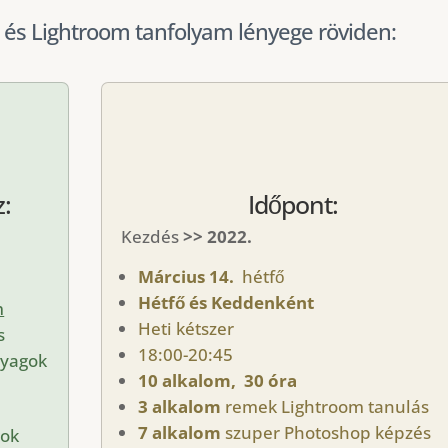
és Lightroom tanfolyam lényege röviden:
:
Időpont:
Kezdés
>> 2022.
m
Március 14.
hétfő
Hétfő és Keddenként
m
Heti kétszer
s
18:00-20:45
nyagok
10 alkalom, 30 óra
3 alkalom
remek Lightroom tanulás
7 alkalom
szuper Photoshop képzés
ok