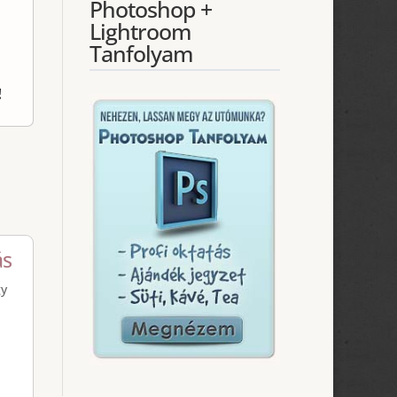
Photoshop +
Lightroom
Tanfolyam
!
ás
gy