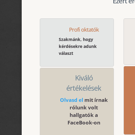
Ezért é
Profi oktatók
Szakmánk, hogy
kérdésekre adunk
választ
Kiváló
értékelések
Olvasd el
mit írnak
rólunk volt
hallgatók a
FaceBook-on