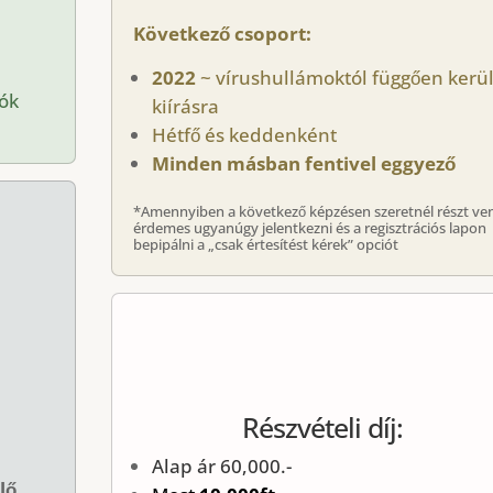
Következő csoport:
2022
~ vírushullámoktól függően kerü
lók
kiírásra
Hétfő és keddenként
Minden másban fentivel eggyező
*Amennyiben a következő képzésen szeretnél részt ven
érdemes ugyanúgy jelentkezni és a regisztrációs lapon
bepipálni a „csak értesítést kérek” opciót
Részvételi díj:
Alap ár 60,000.-
lő