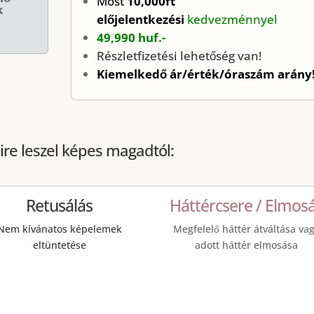
Most
10,000ft
k
előjelentkezési
kedvezménnyel
49,990 huf.-
Részletfizetési lehetőség van!
Kiemelkedő ár/érték/óraszám arány
mire leszel képes magadtól:
Retusálás
Háttércsere / Elmos
Nem kívánatos képelemek
Megfelelő háttér átváltása va
eltüntetése
adott háttér elmosása