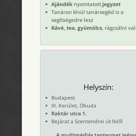
Ajándék
nyomtatott
jegyzet
Tanáron kívül tanársegéd is a
segítségedre lesz
Kávé, tea, gyümölcs
, rágcsálni va
Helyszín:
Budapest
III. Kerület, Óbuda
Raktár utca 1.
Bejárat a Szentendrei út felől
A multimédiás tantermet igény