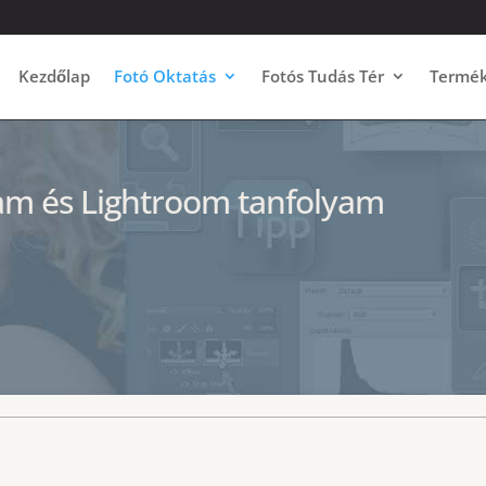
Kezdőlap
Fotó Oktatás
Fotós Tudás Tér
Termé
am és Lightroom tanfolyam