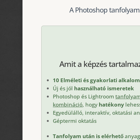
A Photoshop tanfolyam 
Amit a képzés tartalmaz
10 Elméleti és gyakorlati alkalo
Új és jól
használható ismeretek
Photoshop és Lightroom
tanfolya
kombináció
, hogy
hatékony
lehes
Egyedülálló, interaktív, oktatási a
Géptermi oktatás
Tanfolyam után is elérhető
anyag