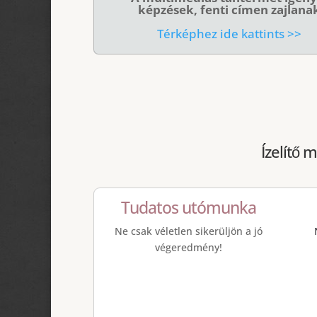
képzések, fenti címen zajlana
Térképhez ide kattints >>
Ízelítő 
Tudatos utómunka
Ne csak véletlen sikerüljön a jó
végeredmény!