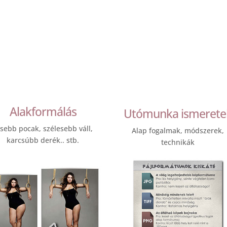
Alakformálás
Utómunka ismerete
isebb pocak, szélesebb váll,
Alap fogalmak, módszerek,
karcsúbb derék.. stb.
technikák