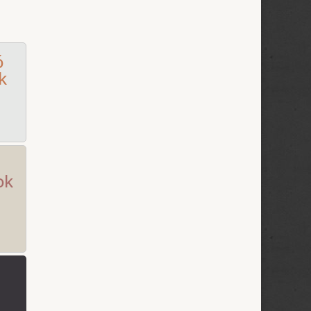
ó
k
ok