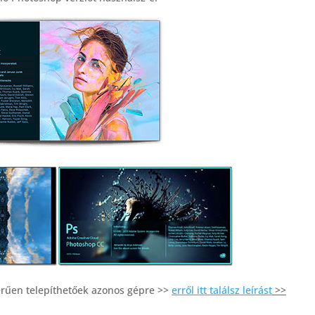
rűen telepíthetőek azonos gépre >>
erről itt találsz leírást
>>