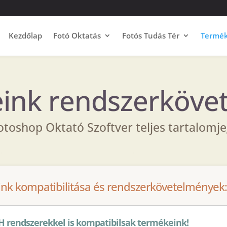
Kezdőlap
Fotó Oktatás
Fotós Tudás Tér
Termé
eink rendszerköve
otoshop Oktató Szoftver teljes tartalomj
ink kompatibilitása és rendszerkövetelmények:
endszerekkel is kompatibilsak termékeink!