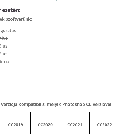
 esetén:
ek szoftverünk:
ugusztus
nius
ájus
ájus
bruár
k verziója kompatibilis, melyik Photoshop CC verzióval
CC2019
CC2020
CC2021
CC2022