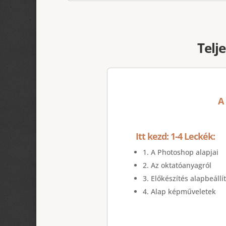
Telj
A
Itt kezd: 1-4 Leckék:
1. A Photoshop alapjai
2. Az oktatóanyagról
3. Előkészítés alapbeállí
4. Alap képműveletek