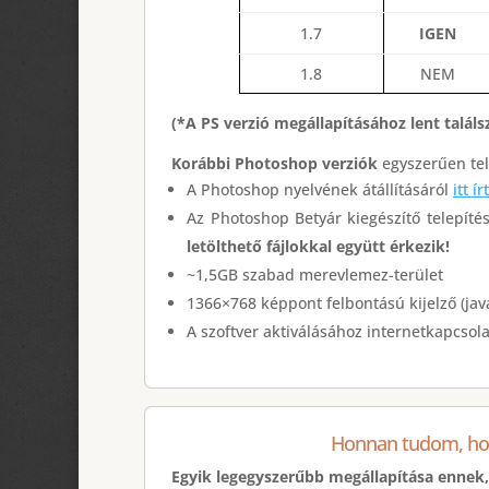
1.7
IGEN
1.8
NEM
(*A PS verzió megállapításához lent találs
Korábbi Photoshop verziók
egyszerűen te
A Photoshop nyelvének átállításáról
itt í
Az Photoshop Betyár kiegészítő telepít
letölthető fájlokkal együtt érkezik!
~1,5GB szabad merevlemez-terület
1366×768
képpont felbontású kijelző (jav
A szoftver aktiválásához internetkapcsol
Honnan tudom, hog
Egyik legegyszerűbb megállapítása ennek,