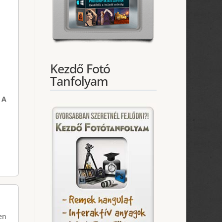
Kezdő Fotó
Tanfolyam
 A
en