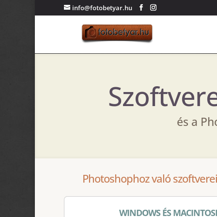
info@fotobetyar.hu
Szoftver
és a Ph
Photoshophoz való szoftvere
WINDOWS ÉS MACINTOSH r