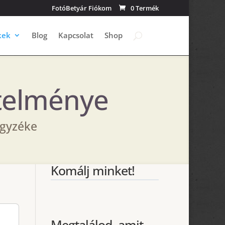
FotóBetyár Fiókom
0 Termék
kek
Blog
Kapcsolat
Shop
telménye
egyzéke
Komálj minket!
Megtalálod, amit