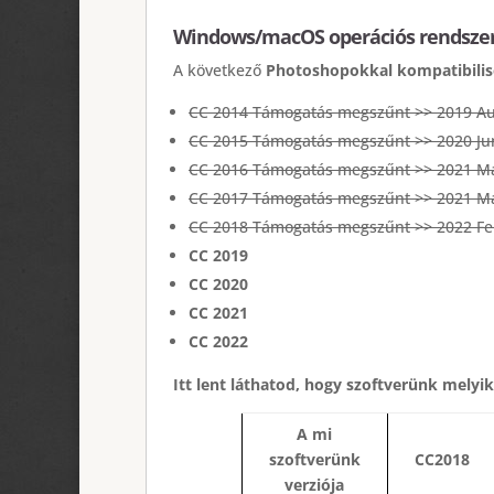
Windows/macOS operációs rendszer
A következő
Photoshopokkal kompatibilis
CC 2014 Támogatás megszűnt >> 2019 A
CC 2015 Támogatás megszűnt >> 2020 Ju
CC 2016 Támogatás megszűnt >> 2021 M
CC 2017 Támogatás megszűnt >> 2021 M
CC 2018 Támogatás megszűnt >> 2022 Fe
CC 2019
CC 2020
CC 2021
CC 2022
Itt lent láthatod, hogy szoftverünk melyi
A mi
szoftverünk
CC2018
verziója