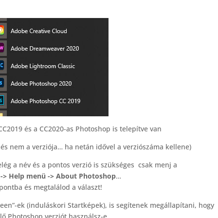
 CC2019 és a CC2020-as Photoshop is telepítve van
és nem a verziója… ha netán idővel a verziószáma kellene)
ég a név és a pontos verzió is szükséges csak menj a
 ->
Help menü -> About Photoshop
…
ontba és megtalálod a választ!
een”-ek (induláskori Startképek), is segítenek megállapítani, hogy
lő Photoshop verziót használsz-e.