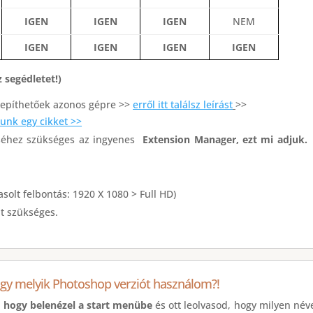
IGEN
IGEN
IGEN
NEM
IGEN
IGEN
IGEN
IGEN
z segédletet!)
lepíthetőek azonos gépre >>
erről itt találsz leírást
>>
rtunk egy cikket >>
éséhez szükséges az ingyenes
Extension Manager, ezt mi adjuk.
asolt felbontás:
1920 X 1080 > Full HD
)
at szükséges.
y melyik Photoshop verziót használom?!
 hogy belenézel a start menübe
és ott leolvasod, hogy milyen név