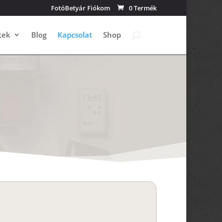
FotóBetyár Fiókom
0 Termék
kek
Blog
Kapcsolat
Shop