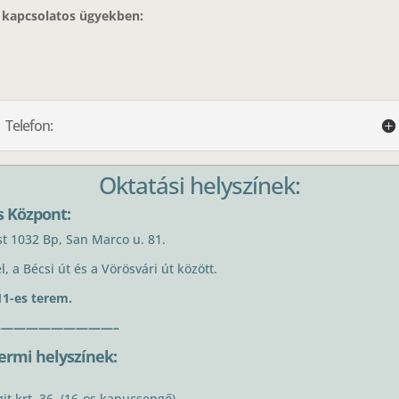
l kapcsolatos ügyekben:
Telefon:
Oktatási helyszínek:
s Központ:
est 1032 Bp, San Marco u. 81.
l, a Bécsi út és a Vörösvári út között.
11-es terem.
—————————–
ermi helyszínek:
t krt. 36. (16-os kapucsengő)