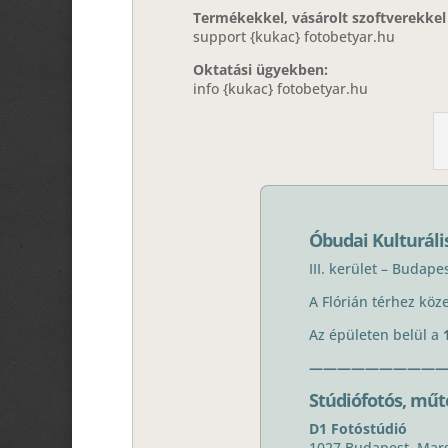
Termékekkel, vásárolt szoftverekke
support {kukac} fotobetyar.hu
Oktatási ügyekben:
info {kukac} fotobetyar.hu
Óbudai Kulturáli
III. kerület – Budap
A Flórián térhez köze
Az épületen belül a
——————————
Stúdiófotós, műt
D1 Fotóstúdió
1027 Budapest, Margi