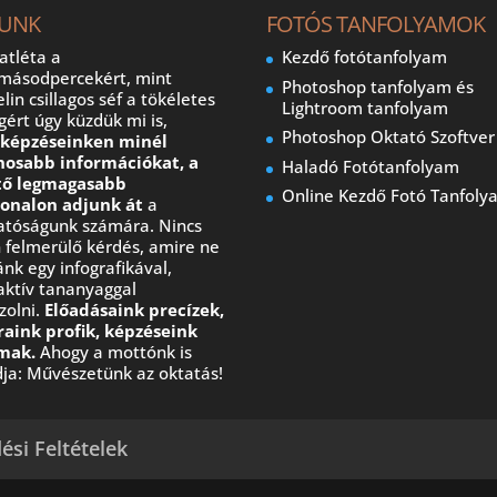
UNK
FOTÓS TANFOLYAMOK
atléta a
Kezdő fotótanfolyam
dmásodpercekért, mint
Photoshop tanfolyam és
lin csillagos séf a tökéletes
Lightroom tanfolyam
ágért úgy küzdük mi is,
Photoshop Oktató Szoftver
y
képzéseinken minél
nosabb információkat, a
Haladó Fotótanfolyam
tő legmagasabb
Online Kezdő Fotó Tanfoly
vonalon adjunk át
a
gatóságunk számára. Nincs
 felmerülő kérdés, amire ne
nk egy infografikával,
aktív tananyaggal
zolni.
Előadásaink precízek,
raink profik, képzéseink
mak.
Ahogy a mottónk is
ja: Művészetünk az oktatás!
ési Feltételek