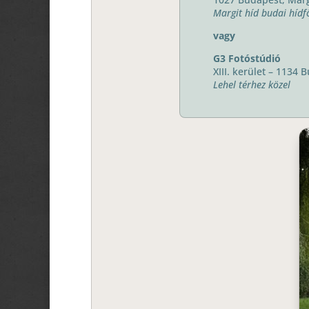
Margit híd budai hídf
vagy
G3 Fotóstúdió
XIII. kerület – 1134
Lehel térhez közel