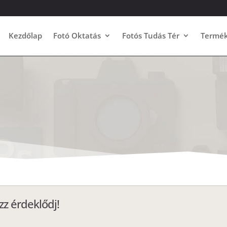
Kezdőlap
Fotó Oktatás
Fotós Tudás Tér
Termé
z érdeklődj!