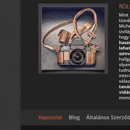
RÓL
Mint 
tize
Miche
ízvil
hog
hasz
lehe
szín
hall
olyan
tudná
inter
válas
taná
vidá
mond
Kapcsolat
Blog
Általános Szerződ