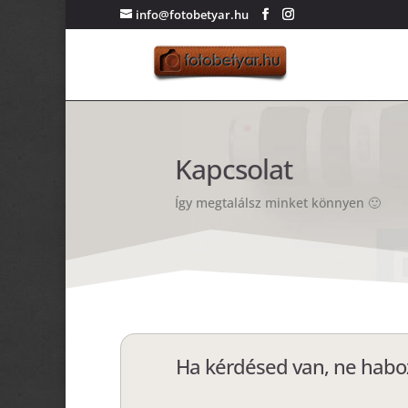
info@fotobetyar.hu
Kapcsolat
Így megtalálsz minket könnyen 🙂
Ha kérdésed van, ne haboz