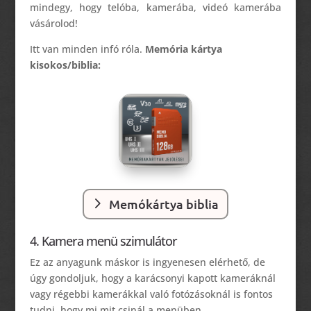
mindegy, hogy telóba, kamerába, videó kamerába
vásárolod!
Itt van minden infó róla.
Memória kártya
kisokos/biblia:
Memókártya biblia
4. Kamera menü szimulátor
Ez az anyagunk máskor is ingyenesen elérhető, de
úgy gondoljuk, hogy a karácsonyi kapott kameráknál
vagy régebbi kamerákkal való fotózásoknál is fontos
tudni, hogy mi mit csinál a menüben.