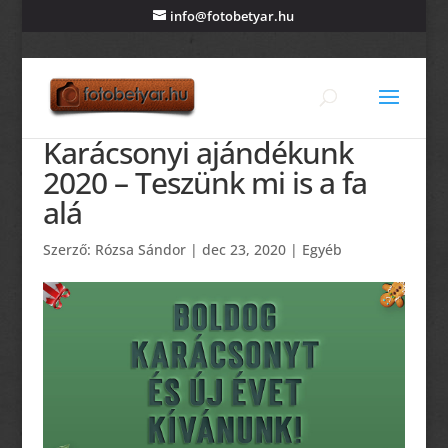
info@fotobetyar.hu
Karácsonyi ajándékunk
2020 – Teszünk mi is a fa
alá
Szerző:
Rózsa Sándor
|
dec 23, 2020
|
Egyéb