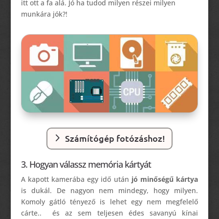
itt ott a fa alá. Jó ha tudod milyen részei milyen
munkára jók?!
Számítógép fotózáshoz!
3. Hogyan válassz memória kártyát
A kapott kamerába egy idő után
jó minőségű kártya
is dukál. De nagyon nem mindegy, hogy milyen.
Komoly gátló tényező is lehet egy nem megfelelő
cárte.. és az sem teljesen édes savanyú kínai