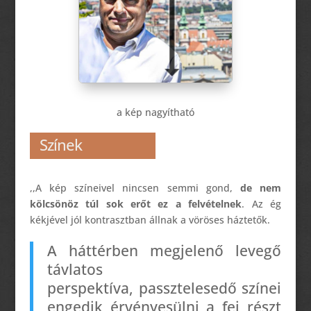
a kép nagyítható
Színek
,,A kép
színeivel
nincsen semmi gond,
de nem
kölcsönöz túl sok erőt ez a felvételnek
. Az ég
kékjével jól kontrasztban állnak a vöröses háztetők.
A háttérben megjelenő levegő
távlatos
perspektíva,
passztelesedő
színei
engedik érvényesülni a fej részt