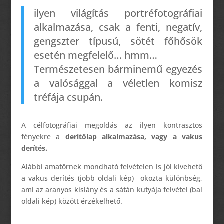
ilyen világítás portréfotográfiai
alkalmazása, csak a fenti, negatív,
gengszter típusú, sötét főhősök
esetén megfelelő… hmm…
Természetesen bárminemű egyezés
a valósággal a véletlen komisz
tréfája csupán.
A célfotográfiai megoldás az ilyen kontrasztos
fényekre a
derítőlap alkalmazása, vagy a vakus
derítés.
Alábbi amatőrnek mondható felvételen is jól kivehető
a vakus derítés (jobb oldali kép) okozta különbség,
ami az aranyos kislány és a sátán kutyája felvétel (bal
oldali kép) között érzékelhető.