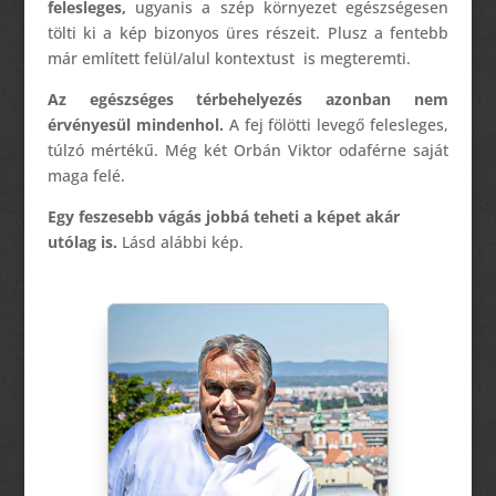
felesleges,
ugyanis a szép környezet egészségesen
tölti ki a kép bizonyos üres részeit. Plusz a fentebb
már említett felül/alul kontextust is megteremti.
Az egészséges térbehelyezés azonban nem
érvényesül mindenhol.
A fej fölötti levegő felesleges,
túlzó mértékű. Még két Orbán Viktor odaférne saját
maga felé.
Egy feszesebb vágás jobbá teheti a képet akár
utólag is.
Lásd alábbi kép.