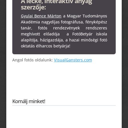
A lecke, interaktív anyag
szerzője:
Gyulai Bence Márton
a Magyar Tudományos
Akadémia nagydíjas fotográfusa, fényképész
tanár, fotós rendezvények rendszeres
meghívott előadója a FotóBetyár iskola
alapítója, házigazdája, a hazai minőségi fotó
oktatás élharcos betyárja!
Angol fotós oldalunk:
VisualGansters.com
Komálj minket!