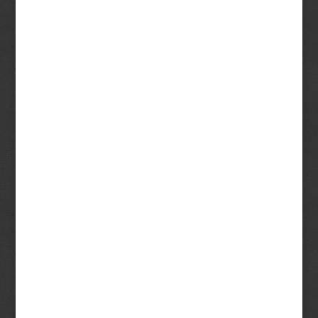
Saját időbeosztás
Ultramodern módszer