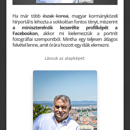
Ha már több
észak koreai
, magyar kormányközeli
hírportál is lehozta a sokkolóan fontos tényt, miszerint
a miniszterelnök lecserélte profilképét a
Facebookon
, akkor mi kielemezzük a portrét
fotográfiai szempontból. Mintha egy teljesen
átlagos
felvétel lenne, amit órára hozott egy diák elemezni.
Lássuk az alapképet: