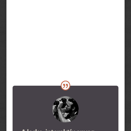
Tudatos utómunka
Profi fotós tanárok