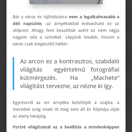
Bár a város és tájfotózásra
nem a
legalkalmasabb
a
déli napsütés
-az árnyékokból leolvasható ez az
időpont. Ahogy fent beszéltük azért
ez nem vágja
nagyon oda a
színeket.
Lépjünk tovább, hiszen a
város csak kiegészítő háttér.
Az arcon ez a kontrasztos, szabdaló
világítás egyértelmű fotográfiai
kútmérgezés. Ha „Machete”
világítást tervezne, az nézne ki így.
Egyrészről
az orr árnyéka belefolyik a szájba, a
meredek szög miatt itt meg sem áll és folytatja útját
az alany tokájáig.
Portré világítsánál ez a beállítás a mindenképpen