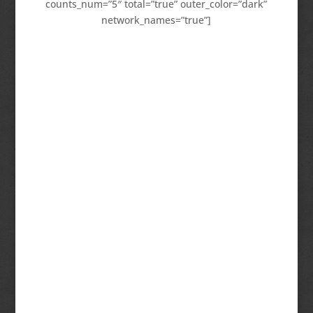
counts_num=”5″ total=”true” outer_color=”dark”
network_names=”true”]
Magas szintű tudás rövid idő alatt
Remek hangulatú csoportok