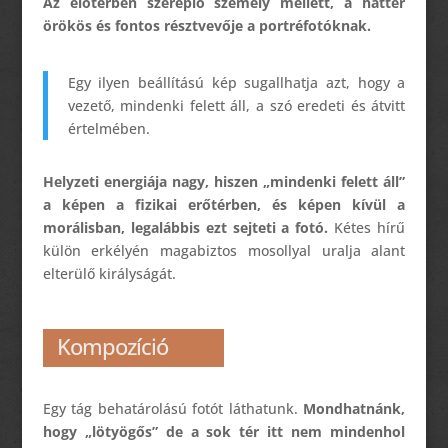
Az előtérben szereplő személy
mellett,
a háttér
örökös és fontos résztvevője a portréfotóknak.
Egy ilyen beállítású kép sugallhatja azt, hogy a
vezető, mindenki felett áll, a szó eredeti és átvitt
értelmében.
Helyzeti energiája nagy, hiszen „mindenki felett áll”
a képen a fizikai erőtérben, és képen kívül a
morálisban, legalábbis ezt sejteti a fotó.
Kétes hírű
külön erkélyén magabiztos mosollyal uralja
alant
elterülő királyságát.
Kompozíció
Egy tág behatárolású fotót láthatunk.
Mondhatnánk,
hogy „
lötyögős
” de a sok tér itt nem mindenhol