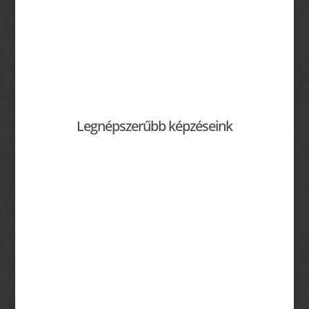
Legnépszerűbb képzéseink
Photoshop tanár, aki mindig kéznél
van!