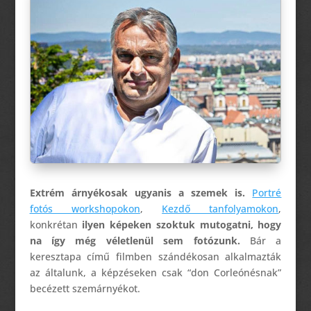
Extrém árnyékosak
ugyanis
a szemek is.
Portré
fotós workshopokon
,
Kezdő tanfolyamokon
,
konkrétan
ilyen képeken szoktuk mutogatni, hogy
na így még véletlenül sem fotózunk.
Bár a
keresztapa című filmben szándékosan alkalmazták
az általunk, a képzéseken csak “don Corleónésnak”
becézett szemárnyékot.