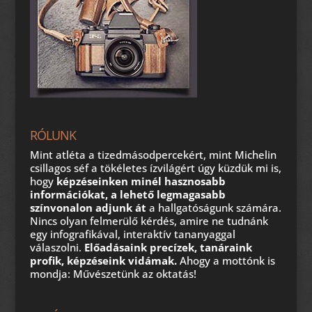
RÓLUNK
Mint atléta a tizedmásodpercekért, mint Michelin
csillagos séf a tökéletes ízvilágért úgy küzdük mi is,
hogy
képzéseinken minél hasznosabb
információkat, a lehető legmagasabb
színvonalon adjunk át
a hallgatóságunk számára.
Nincs olyan felmerülő kérdés, amire ne tudnánk
egy infografikával, interaktív tananyaggal
válaszolni.
Előadásaink precízek, tanáraink
profik, képzéseink vidámak.
Ahogy a mottónk is
mondja: Művészetünk az oktatás!