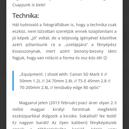
Csapjunk is bele!
Technika:
Hát tudnivaló a fotográfiában is, hogy a technika csak
eszköz, nem túlzottan szeretjük ennek tulajdonítani a
jó képek „jó” voltát, de a teljesség igényével közelítve
azért pillantsunk rá a „szetápjára” a fényépész
kisasszonynak, mert azért bezony-bezony látni
fogjuk, hogy van reláció a forma és esz-köz-ött 😉
„Equipment. i shoot with: Canon 5D Mark II //
50mm 1.2L // 24-70mm 2.8L // TS-E 45mm 2.8 //
70-200mm 2.8L // lensbaby edge 80 optic”
Magyarul jelen (2013 február) piaci áron olyan 2-3
millió magyar királyi forintnak megfelelő
eszközparkkal dolgozik a kicsike. Sokallod? Ne tedd!
Ez nagyon baráti! Az ilyen kaliberű fényképészek