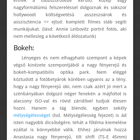
ennek a többszörösébe kerülő, közép vagy
nagyformátúmú felszereléssel dolgoznak és sokszor
hollywoodi költségvetésű asszeszoárok és
asszisztencia >> ejtsd: komplett filmes stáb segíti
munkájukat. (lásd: Annie Leibovitz portré fotós, aki
nem mellesleg a következő áldozatunk)
Bokeh:
Lényeges és nem elhagyható szempont a képek
végső kinézete szempontjából a nagy fényerejű és
bokeh-kompatibilis optika park. Nem eléggé
köztudott a fotóbetyárok körében ugyanis az a tény,
hogy a nagy fényerejű obi, nem csak azért jó mert a
szénbányában dolgozó néger fenekén a májfoltot is
alacsony ISO-val és rövid záridővel tudjuk élesen
hozni. Hanem a tág blende, egyben sekély
mélységélességet
(lsd. Mélységélesség fejezet) is ád
isten nagyobb dicsőségére, tehát a főtéma kiemelése
ezáltal is könnyebbé válik. Ehhez járulnak hozzá
Anastasia nagy fényerejű, tilt shift (TS-E 45mm)