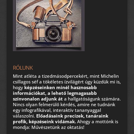
RÓLUNK
Mint atléta a tizedmásodpercekért, mint Michelin
csillagos séf a tökéletes ízvilágért úgy küzdük mi is,
hogy
képzéseinken minél hasznosabb
információkat, a lehető legmagasabb
színvonalon adjunk át
a hallgatóságunk számára.
Nincs olyan felmerülő kérdés, amire ne tudnánk
egy infografikával, interaktív tananyaggal
válaszolni.
Előadásaink precízek, tanáraink
profik, képzéseink vidámak.
Ahogy a mottónk is
mondja: Művészetünk az oktatás!