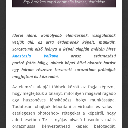
Időről időre, komolyabb elemzésnek, vizsgálatnak
vetjük alá, az arra érdemesek képeit, munkáit.
Sorozatunk első leánya a képei alapján méltán híres
Anastasia Volkova
orosz származású
portré fotós hölgy, akinek képei által okozott hatást
egy három részesre tervezett sorozatban próbáljuk
megfejteni és közreadni.
Az elemzés alapját többek között az fogja képezni,
hogy megfejtsük a talányt, mitől ilyen magával ragadó
egy huszonéves fényképész hölgy munkássága.
Tudatosan óhajtjuk lebontani a virtuális és valós -
esetlegesen photoshop- rétegeket a képeiről, hogy
adott esetben Te is nyájas olvasó hasonló vizuális
orgazmussal kényeztethesd képeid befogadóit.