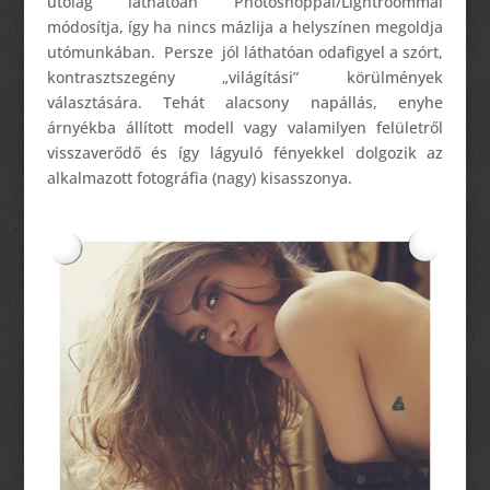
utólag láthatóan Photoshoppal/Lightroommal
módosítja, így ha nincs mázlija a helyszínen megoldja
utómunkában. Persze jól láthatóan odafigyel a szórt,
kontrasztszegény „világítási” körülmények
választására. Tehát alacsony napállás, enyhe
árnyékba állított modell vagy valamilyen felületről
visszaverődő és így lágyuló fényekkel dolgozik az
alkalmazott fotográfia (nagy) kisasszonya.