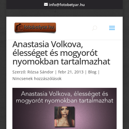
info@fotobetyar.hu
Anastasia Volkova,
élességet és mogyorót
nyomokban tartalmazhat
Szerző:
Rózsa Sándor
|
febr 21, 2013
|
Blog
|
Nincsenek hozzászólások