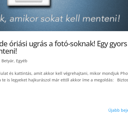
de óriási ugrás a fotó-soknak! Egy gyors
nteni!
 Betyár
,
Egyéb
ulat és kattintás, amit akkor kell végrehajtani, mikor mondjuk Ph
 te is legyeket hajkurászol már ettől akkor íme a megoldás: Bizto
Újabb bej