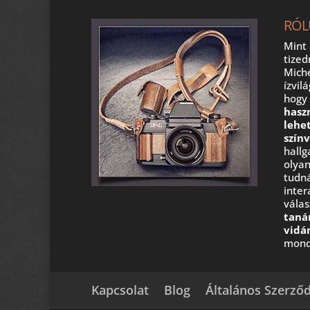
RÓL
Mint 
tize
Miche
ízvil
hog
hasz
lehe
szín
hall
olyan
tudná
inter
válas
taná
vidá
mond
Kapcsolat
Blog
Általános Szerződ