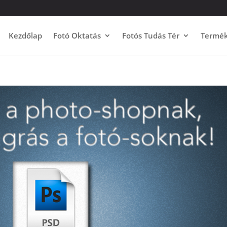
Kezdőlap
Fotó Oktatás
Fotós Tudás Tér
Termé