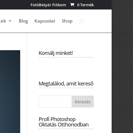
FotóBetyár Fiókom
0 Termék
kek
Blog
Kapcsolat
Shop
Komálj minket!
Megtalálod, amit kereső
Profi Photoshop
Oktatás Otthonodban