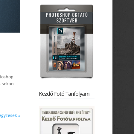
otoshop
s sokan
Kezdő Fotó Tanfolyam
egyzések »