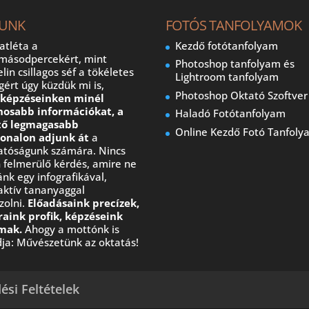
UNK
FOTÓS TANFOLYAMOK
atléta a
Kezdő fotótanfolyam
dmásodpercekért, mint
Photoshop tanfolyam és
lin csillagos séf a tökéletes
Lightroom tanfolyam
ágért úgy küzdük mi is,
Photoshop Oktató Szoftver
y
képzéseinken minél
nosabb információkat, a
Haladó Fotótanfolyam
tő legmagasabb
Online Kezdő Fotó Tanfoly
vonalon adjunk át
a
gatóságunk számára. Nincs
 felmerülő kérdés, amire ne
nk egy infografikával,
aktív tananyaggal
zolni.
Előadásaink precízek,
raink profik, képzéseink
mak.
Ahogy a mottónk is
ja: Művészetünk az oktatás!
ési Feltételek