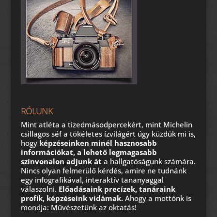
RÓLUNK
Mint atléta a tizedmásodpercekért, mint Michelin
csillagos séf a tökéletes ízvilágért úgy küzdük mi is,
hogy
képzéseinken minél hasznosabb
információkat, a lehető legmagasabb
színvonalon adjunk át
a hallgatóságunk számára.
Nincs olyan felmerülő kérdés, amire ne tudnánk
egy infografikával, interaktív tananyaggal
válaszolni.
Előadásaink precízek, tanáraink
profik, képzéseink vidámak.
Ahogy a mottónk is
mondja: Művészetünk az oktatás!