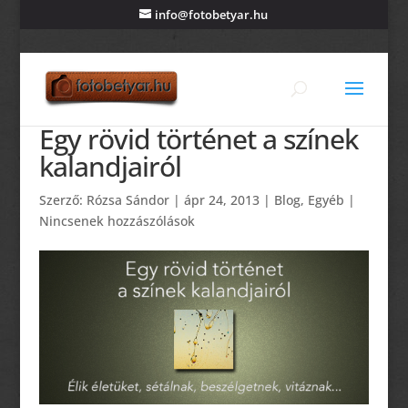
info@fotobetyar.hu
Egy rövid történet a színek
kalandjairól
Szerző:
Rózsa Sándor
|
ápr 24, 2013
|
Blog
,
Egyéb
|
Nincsenek hozzászólások