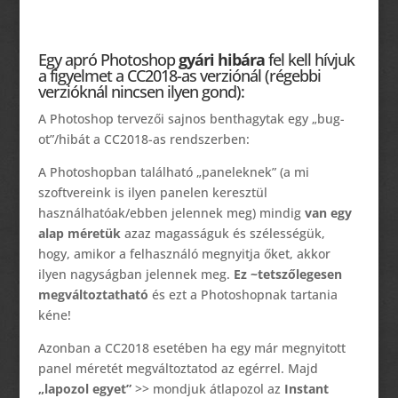
Egy apró Photoshop
gyári hibára
fel kell hívjuk
a figyelmet a CC2018-as verziónál (régebbi
verzióknál nincsen ilyen gond):
A Photoshop tervezői sajnos benthagytak egy „bug-
ot”/hibát a CC2018-as rendszerben:
A Photoshopban található „paneleknek” (a mi
szoftvereink is ilyen panelen keresztül
használhatóak/ebben jelennek meg) mindig
van egy
alap méretük
azaz magasságuk és szélességük,
hogy, amikor a felhasználó megnyitja őket, akkor
ilyen nagyságban jelennek meg.
Ez ~tetszőlegesen
megváltoztatható
és ezt a Photoshopnak tartania
kéne!
Azonban a CC2018 esetében ha egy már megnyitott
panel méretét megváltoztatod az egérrel. Majd
„lapozol egyet”
>> mondjuk átlapozol az
Instant