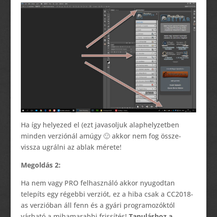
Ha így helyezed el (ezt javasoljuk alaphelyzetben
minden verziónál amúgy 🙂 akkor nem fog össze-
vissza ugrálni az ablak mérete!
Megoldás 2:
Ha nem vagy PRO felhasználó akkor nyugodtan
telepíts egy régebbi verziót, ez a hiba csak a CC2018-
as verzióban áll fenn és a gyári programozóktól
várható a mihamarabbi frissítés!
Tanuláshoz a