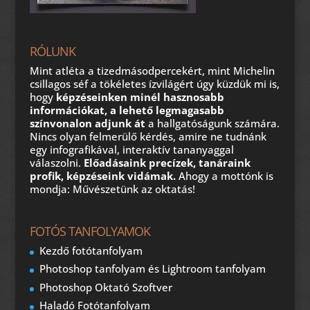
RÓLUNK
Mint atléta a tizedmásodpercekért, mint Michelin
csillagos séf a tökéletes ízvilágért úgy küzdük mi is,
hogy
képzéseinken minél hasznosabb
információkat, a lehető legmagasabb
színvonalon adjunk át
a hallgatóságunk számára.
Nincs olyan felmerülő kérdés, amire ne tudnánk
egy infografikával, interaktív tananyaggal
válaszolni.
Előadásaink precízek, tanáraink
profik, képzéseink vidámak.
Ahogy a mottónk is
mondja: Művészetünk az oktatás!
FOTÓS TANFOLYAMOK
Kezdő fotótanfolyam
Photoshop tanfolyam és Lightroom tanfolyam
Photoshop Oktató Szoftver
Haladó Fotótanfolyam