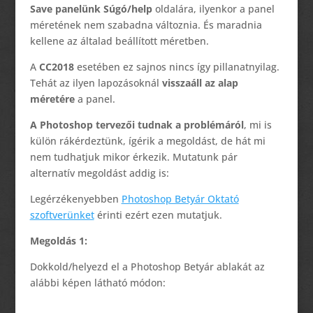
Save panelünk Súgó/help
oldalára, ilyenkor a panel
méretének nem szabadna változnia. És maradnia
kellene az általad beállított méretben.
A
CC2018
esetében ez sajnos nincs így pillanatnyilag.
Tehát az ilyen lapozásoknál
visszaáll az alap
méretére
a panel.
A Photoshop tervezői tudnak a problémáról
, mi is
külön rákérdeztünk, ígérik a megoldást, de hát mi
nem tudhatjuk mikor érkezik. Mutatunk pár
alternatív megoldást addig is:
Legérzékenyebben
Photoshop Betyár Oktató
szoftverünket
érinti ezért ezen mutatjuk.
Megoldás 1:
Dokkold/helyezd el a Photoshop Betyár ablakát az
alábbi képen látható módon: