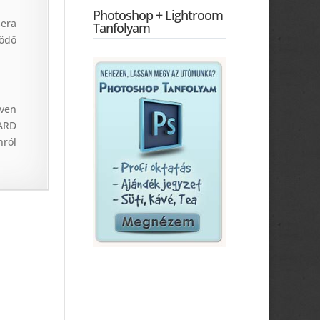
Photoshop + Lightroom
mera
Tanfolyam
ködő
ven
ARD
nról