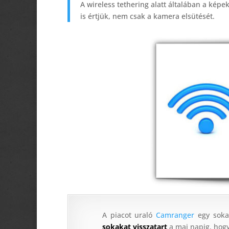
A wireless tethering alatt általában a képek
is értjük, nem csak a kamera elsütését.
A piacot uraló
Camranger
egy sokak
sokakat visszatart
a mai napig, hog