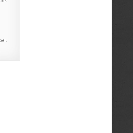
Link
pel.