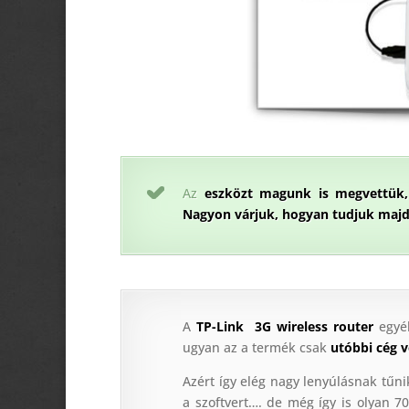
Az
eszközt magunk is megvettük,
Nagyon várjuk, hogyan tudjuk maj
A
TP-Link 3G wireless router
egyé
ugyan az a termék csak
utóbbi cég v
Azért így elég nagy lenyúlásnak tűn
a szoftvert…. de még így is olyan 7