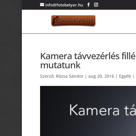
info@fotobetyar.hu
Kamera távvezérlés fill
mutatunk
Szerző:
Rózsa Sándor
|
aug 20, 2016
|
Egyéb
|