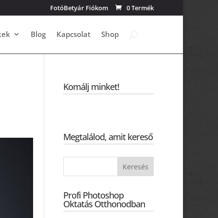
FotóBetyár Fiókom
0 Termék
kek
Blog
Kapcsolat
Shop
Komálj minket!
Megtalálod, amit kereső
Profi Photoshop
Oktatás Otthonodban