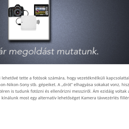
lehetővé tette a fotósok számára, hogy vezetéknélküli kapcsolattal
Canon-Nikon-Sony stb. gépeiket. A „drót” elhagyása sokakat vonz, his
en is tudunk fotózni és ellenőrizni messziről. Ám ezidáig voltak 
kínálunk most egy alternatív lehetőséget Kamera távvezérlés fillé