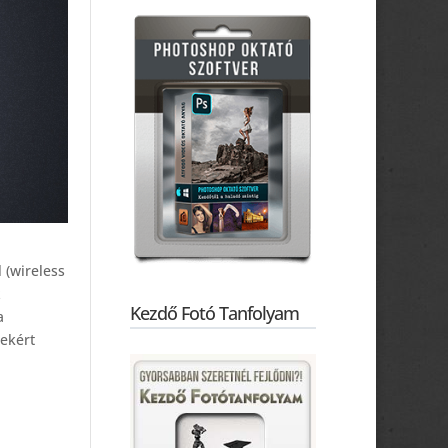
 (wireless
z
Kezdő Fotó Tanfolyam
a
rekért