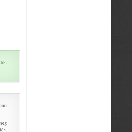
ik.
ban
 meg
iért