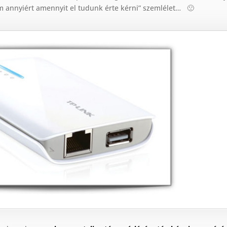
m annyiért amennyit el tudunk érte kérni” szemlélet… 🙁