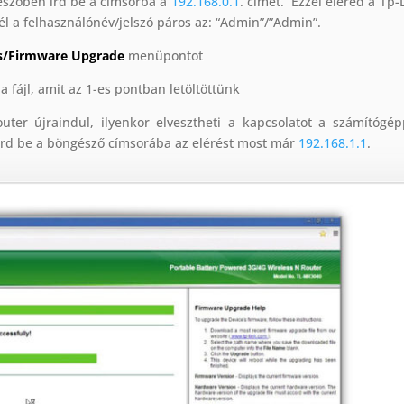
észőben írd be a címsorba a
192.168.0.1
. címet. Ezzel eléred a Tp-
nél a felhasználónév/jelszó páros az: “Admin”/”Admin”.
s/Firmware Upgrade
menüpontot
 fájl, amit az 1-es pontban letöltöttünk
uter újraindul, ilyenkor elvesztheti a kapcsolatot a számítógép
a írd be a böngésző címsorába az elérést most már
192.168.1.1
.