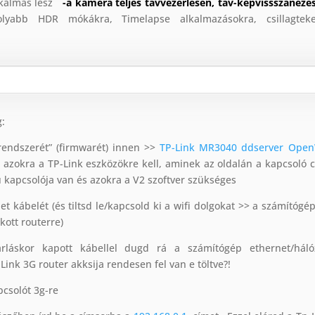
alkalmas lesz
-a kamera teljes távvezérlésén, táv-képvissszanézé
yabb HDR mókákra, Timelapse alkalmazásokra, csillagteke
:
 rendszerét” (firmwarét) innen >>
TP-Link MR3040 ddserver Open
1 azokra a TP-Link eszközökre kell, aminek az oldalán a kapcsoló 
sú kapcsolója van és azokra a V2 szoftver szükséges
et kábelét (és tiltsd le/kapcsold ki a wifi dolgokat >> a számítógé
kott routerre)
láskor kapott kábellel dugd rá a számítógép ethernet/hálóz
-Link 3G router akksija rendesen fel van e töltve?!
pcsolót 3g-re