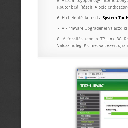
5. A számítógépen egy internetböng
Router beállításait. A bejelentkezés
6. Ha beléptél keresd a
System Tool
7. A Firmware Upgradenél válaszd ki a
8. A frissítés után a TP-Link 3G Ro
Valószínűleg IP címet vált ezért újr