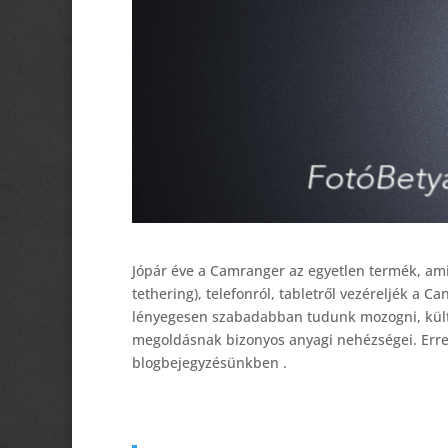
Jópár éve a Camranger az egyetlen termék, ami 
tethering), telefonról, tabletről vezéreljék a 
lényegesen szabadabban tudunk mozogni, kültér
megoldásnak bizonyos anyagi nehézségei. Erre 
blogbejegyzésünkben .