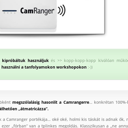
 kipróbáltuk használjuk
és >> kopp-kopp-kopp kiválóan működ
d használni a tanfolyamokon workshopokon
:-))
bként
megszólalásig hasonlít a Camrangerre
… konkrétan 100%-
élhetően „átmatricázza”.
ik a Camranger portékája… oké oké, holmi kis táskát is adnak ők,
0 ezer „fórban” van a tplinkes megoldás. Klasszikusan a „ne anny