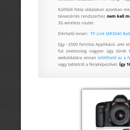
Külföldi fotós oldalakon azonban me
távvezérlés rendszerhez
nem kell m
3G wireless router.
Elérhető innen:
TP-Link MR3040 Bat
Egy ~2500 forintos Applikácó, ami e
fut (melessleg nagyon úgy tűnik 
weboldalára onnan
letölthető az a fr
vagy tabletről a fényképezővel.
Így 1