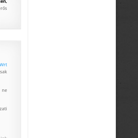
sen,
rős
Wrt
csak
p ne
ati