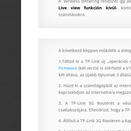
A wireless tethering rendszer így 
Live view funkción kívül-
komol
számításokra.
A következő képpen működik a dolog
1.Töltsd le a TP-Link új „operációs
Firmware
(két verzió is elérhető a V
két állású, az újabb típusnak 3 állá
2. Húzd ki a számítógépből az intern
kapcsolódjon az internetre/a megszo
3. A TP-Link 3G Routerét a vásár
csatlakozójára. Ellenőrizd, hogy a TP
4. Állítsd a TP-Link 3G Routeren a ka