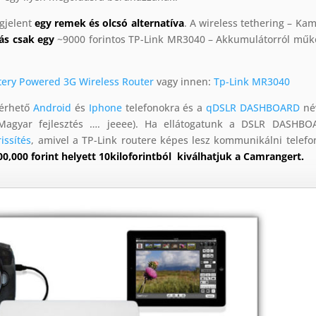
gjelent
egy remek és olcsó alternatíva
. A wireless tethering – Ka
ás csak egy
~9000 forintos TP-Link MR3040 – Akkumulátorról mű
tery Powered 3G Wireless Router
vagy innen:
Tp-Link MR3040
lérhető
Android
és
Iphone
telefonokra és a
qDSLR DASHBOARD
né
Magyar fejlesztés …. jeeee). Ha ellátogatunk a DSLR DASHBO
issítés
, amivel a TP-Link routere képes lesz kommunikálni telefo
00,000 forint helyett 10kiloforintból kiválhatjuk a Camrangert.