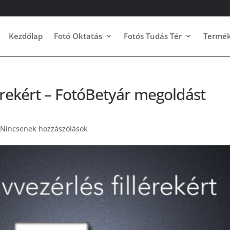
Kezdőlap
Fotó Oktatás
Fotós Tudás Tér
Termé
érekért – FotóBetyár megoldást
Nincsenek hozzászólások