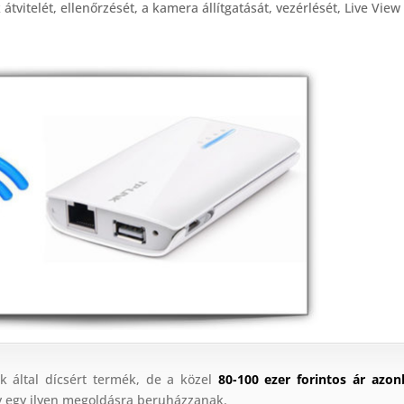
 átvitelét, ellenőrzését, a kamera állítgatását, vezérlését, Live View
 által dícsért termék, de a közel
80-100 ezer forintos ár azon
y egy ilyen megoldásra beruházzanak.