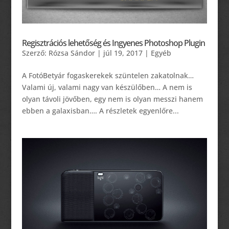
Regisztrációs lehetőség és Ingyenes Photoshop Plugin
Szerző:
Rózsa Sándor
|
júl 19, 2017
|
Egyéb
A FotóBetyár fogaskerekek szüntelen zakatolnak…
Valami új, valami nagy van készülőben… A nem is
olyan távoli jövőben, egy nem is olyan messzi hanem
ebben a galaxisban…. A részletek egyenlőre...