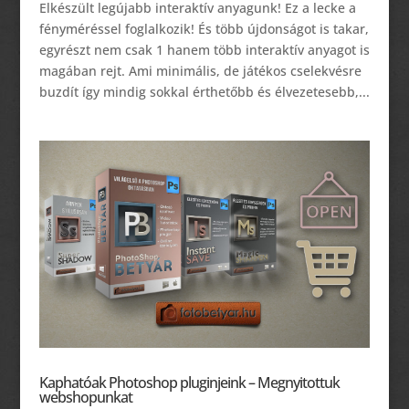
Elkészült legújabb interaktív anyagunk! Ez a lecke a
fényméréssel foglalkozik! És több újdonságot is takar,
egyrészt nem csak 1 hanem több interaktív anyagot is
magában rejt. Ami minimális, de játékos cselekvésre
buzdít így mindig sokkal érthetőbb és élvezetesebb,...
Kaphatóak Photoshop pluginjeink – Megnyitottuk
webshopunkat