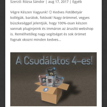
Szerző:
Rózsa Sándor
|
aug 17, 2017
|
Egyéb
Végre Készen Vagyunk! 🙂 Kedves FotóBetyár
kollégák, barátok, fotósok! Nagy örömmel, vegyes
büszkeséggel jelentjük, hogy 100%-osan készen
vannak pluginjeink és immáron az árusító webshop
is. Remélhetőleg nagy segítséget és sok örömet
fognak okozni minden kedves...