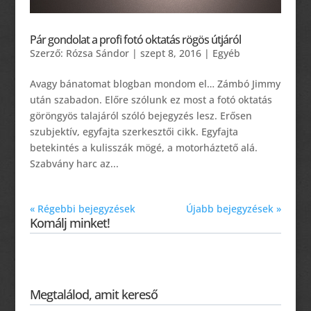
Pár gondolat a profi fotó oktatás rögös útjáról
Szerző:
Rózsa Sándor
|
szept 8, 2016
|
Egyéb
Avagy bánatomat blogban mondom el… Zámbó Jimmy
után szabadon. Előre szólunk ez most a fotó oktatás
göröngyös talajáról szóló bejegyzés lesz. Erősen
szubjektív, egyfajta szerkesztői cikk. Egyfajta
betekintés a kulisszák mögé, a motorháztető alá.
Szabvány harc az...
« Régebbi bejegyzések
Újabb bejegyzések »
Komálj minket!
Megtalálod, amit kereső