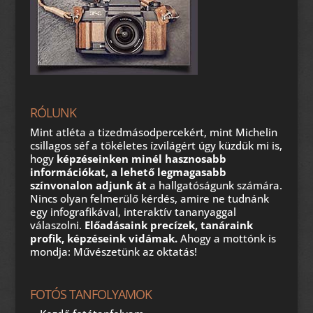
RÓLUNK
Mint atléta a tizedmásodpercekért, mint Michelin
csillagos séf a tökéletes ízvilágért úgy küzdük mi is,
hogy
képzéseinken minél hasznosabb
információkat, a lehető legmagasabb
színvonalon adjunk át
a hallgatóságunk számára.
Nincs olyan felmerülő kérdés, amire ne tudnánk
egy infografikával, interaktív tananyaggal
válaszolni.
Előadásaink precízek, tanáraink
profik, képzéseink vidámak.
Ahogy a mottónk is
mondja: Művészetünk az oktatás!
FOTÓS TANFOLYAMOK