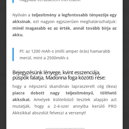
Nyilván a
teljesítmény a legfontosabb tényezője egy
akksinak
, ezt nagyon egyszerűen meghatározhatjuk:
minél magasabb ez az érték, annál tovább bírja az
akku
.
Pl: az 1200 mAh-s (milli amper órás) hamarabb
merül, mint a 2500mAh-s
Bejegyzésünk lényege, kvint esszenciája,
püspök falatja, Madonna foga közötti rése:
hogy a népszerű skandináv lapraszerelt cég (Ikea)
piacra dobott nagy teljesítményű, tölthető
akksikat.
Amelyek különböző tesztek alapján azt
mutatják, hogy a 2-4-szer annyiba kerülő PRO
Akksikkal abszolút felveszi a versenyt!