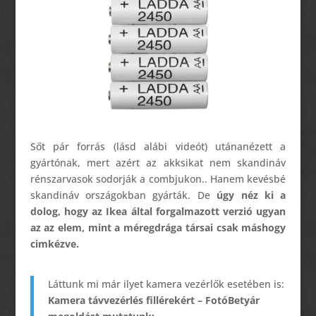
Sőt pár forrás (lásd alábi videót) utánanézett a
gyártónak, mert azért az akksikat nem skandináv
rénszarvasok sodorják a combjukon.. Hanem kevésbé
skandináv országokban gyárták. De
úgy néz ki a
dolog, hogy az Ikea által forgalmazott verzió ugyan
az az elem, mint a méregdrága társai csak máshogy
cimkézve.
Láttunk mi már ilyet kamera vezérlők esetében is:
Kamera távvezérlés fillérekért – FotóBetyár