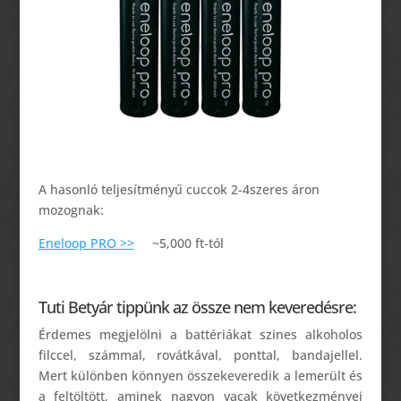
A hasonló teljesítményű cuccok 2-4szeres áron
mozognak:
Eneloop PRO >>
~5,000 ft-tól
Tuti Betyár tippünk az össze nem keveredésre:
Érdemes megjelölni a battériákat szines alkoholos
filccel, számmal, rovátkával, ponttal, bandajellel.
Mert különben könnyen összekeveredik a lemerült és
a feltöltött, aminek nagyon vacak következményei