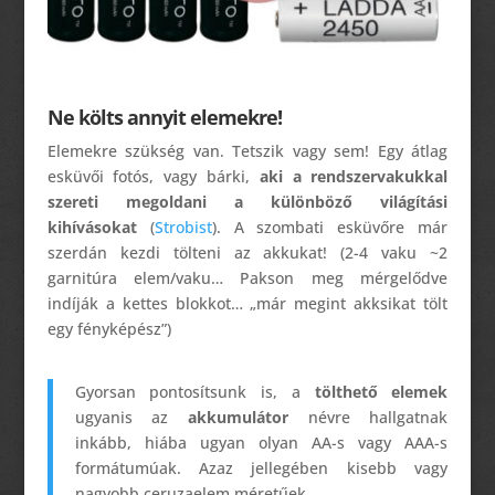
Ne költs annyit elemekre!
Elemekre szükség van. Tetszik vagy sem! Egy átlag
esküvői fotós, vagy bárki,
aki a rendszervakukkal
szereti megoldani a különböző világítási
kihívásokat
(
Strobist
). A szombati esküvőre már
szerdán kezdi tölteni az akkukat! (2-4 vaku ~2
garnitúra elem/vaku… Pakson meg mérgelődve
indíják a kettes blokkot… „már megint akksikat tölt
egy fényképész”)
Gyorsan pontosítsunk is, a
tölthető elemek
ugyanis az
akkumulátor
névre hallgatnak
inkább, hiába ugyan olyan AA-s vagy AAA-s
formátumúak. Azaz jellegében kisebb vagy
nagyobb ceruzaelem méretűek.