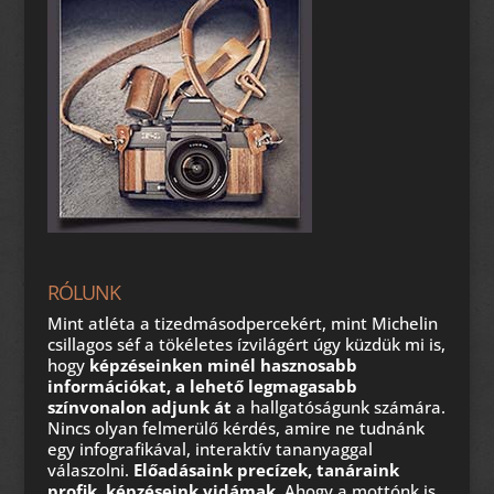
RÓLUNK
Mint atléta a tizedmásodpercekért, mint Michelin
csillagos séf a tökéletes ízvilágért úgy küzdük mi is,
hogy
képzéseinken minél hasznosabb
információkat, a lehető legmagasabb
színvonalon adjunk át
a hallgatóságunk számára.
Nincs olyan felmerülő kérdés, amire ne tudnánk
egy infografikával, interaktív tananyaggal
válaszolni.
Előadásaink precízek, tanáraink
profik, képzéseink vidámak.
Ahogy a mottónk is