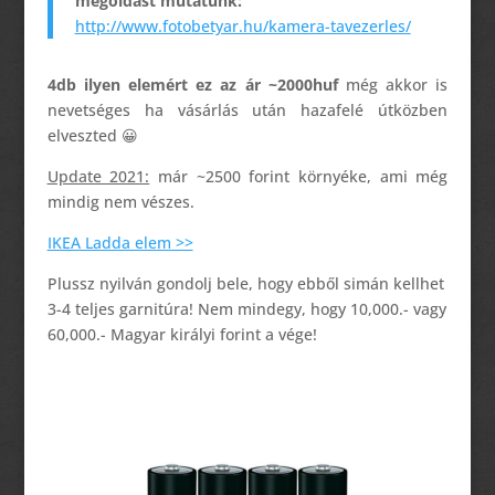
megoldást mutatunk:
http://www.fotobetyar.hu/kamera-tavezerles/
4db ilyen elemért ez az ár ~2000huf
még akkor is
nevetséges ha vásárlás után hazafelé útközben
elveszted 😀
Update 2021:
már ~2500 forint környéke, ami még
mindig nem vészes.
IKEA Ladda elem >>
Plussz nyilván gondolj bele, hogy ebből simán kellhet
3-4 teljes garnitúra! Nem mindegy, hogy 10,000.- vagy
60,000.- Magyar királyi forint a vége!