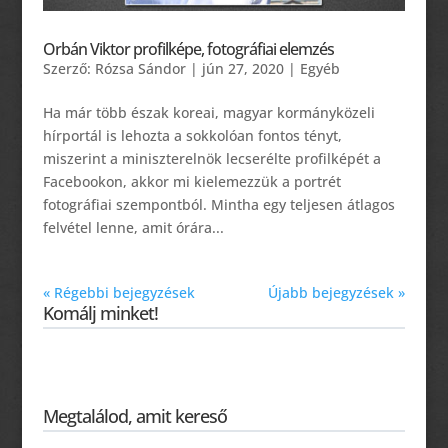
Orbán Viktor profilképe, fotográfiai elemzés
Szerző:
Rózsa Sándor
|
jún 27, 2020
|
Egyéb
Ha már több észak koreai, magyar kormányközeli
hírportál is lehozta a sokkolóan fontos tényt,
miszerint a miniszterelnök lecserélte profilképét a
Facebookon, akkor mi kielemezzük a portrét
fotográfiai szempontból. Mintha egy teljesen átlagos
felvétel lenne, amit órára...
« Régebbi bejegyzések
Újabb bejegyzések »
Komálj minket!
Megtalálod, amit kereső