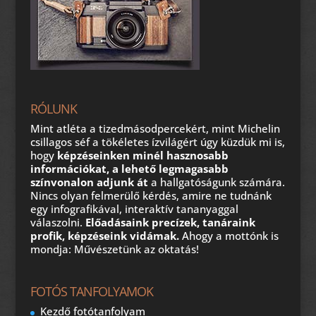
RÓLUNK
Mint atléta a tizedmásodpercekért, mint Michelin
csillagos séf a tökéletes ízvilágért úgy küzdük mi is,
hogy
képzéseinken minél hasznosabb
információkat, a lehető legmagasabb
színvonalon adjunk át
a hallgatóságunk számára.
Nincs olyan felmerülő kérdés, amire ne tudnánk
egy infografikával, interaktív tananyaggal
válaszolni.
Előadásaink precízek, tanáraink
profik, képzéseink vidámak.
Ahogy a mottónk is
mondja: Művészetünk az oktatás!
FOTÓS TANFOLYAMOK
Kezdő fotótanfolyam