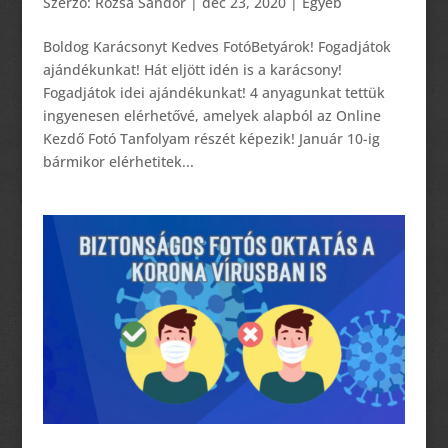
Szerző:
Rózsa Sándor
|
dec 23, 2020
|
Egyéb
Boldog Karácsonyt Kedves FotóBetyárok! Fogadjátok
ajándékunkat! Hát eljött idén is a karácsony!
Fogadjátok idei ajándékunkat! 4 anyagunkat tettük
ingyenesen elérhetővé, amelyek alapból az Online
Kezdő Fotó Tanfolyam részét képezik! Január 10-ig
bármikor elérhetitek...